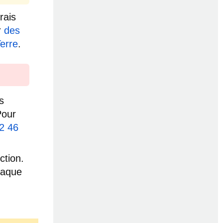
rais
r
des
Terre
.
s
Pour
2 46
ction.
haque