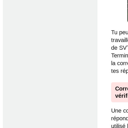
Tu peu
travai
de SV
Termin
la cor
tes ré
Corr
véri
Une co
répond
utilis