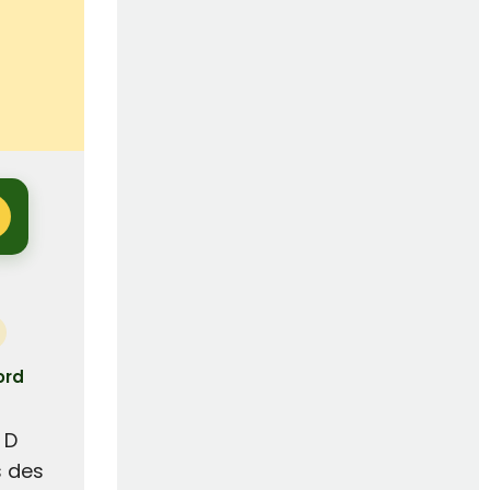
ord
 D
s des