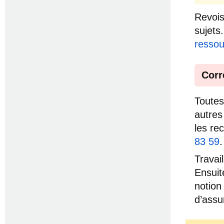
Revois
sujets
ressou
Corr
Toutes
autres
les re
83 59
.
Travai
Ensuit
notion
d’ass