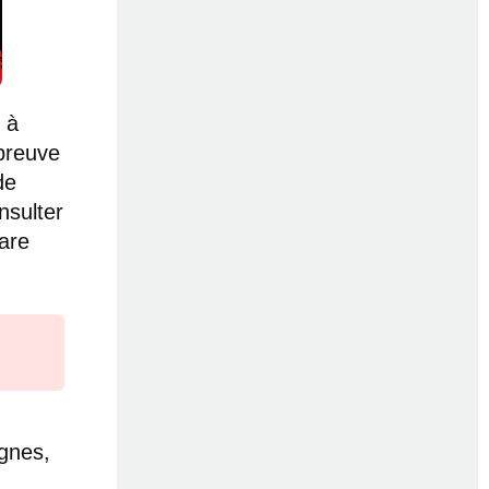
 à
épreuve
de
nsulter
pare
ignes,