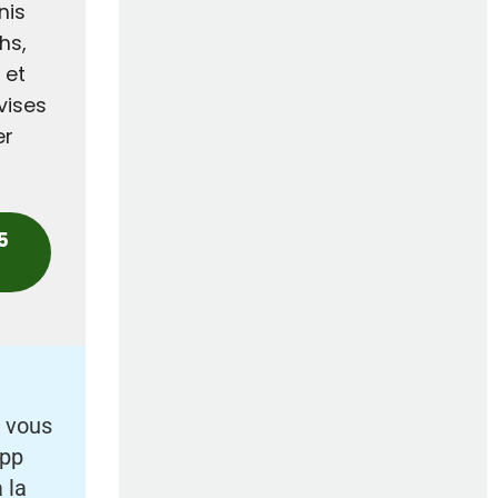
nis
hs,
 et
vises
er
5
i vous
App
 la