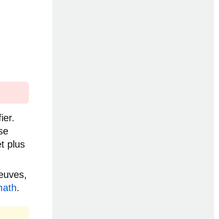
ier.
se
t plus
reuves,
math
.