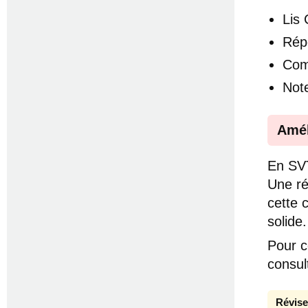
Lis
Rép
Com
Note
Amél
En SVT
Une ré
cette 
solide.
Pour c
consu
Révise