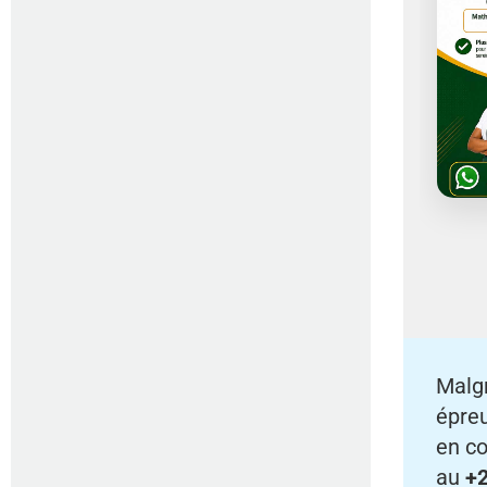
Malgr
épreu
en co
au
+2