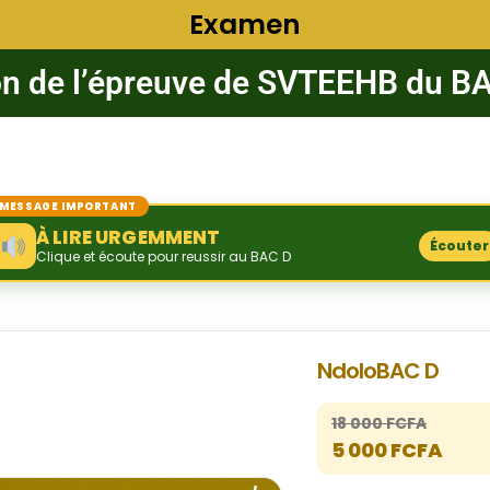
Examen
on de l’épreuve de SVTEEHB du B
MESSAGE IMPORTANT
À LIRE URGEMMENT
Écouter
Clique et écoute pour reussir au BAC D
NdoloBAC D
18 000 FCFA
5 000 FCFA