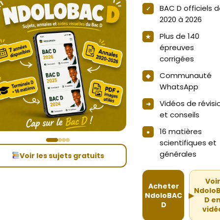
BAC D officiels 
2020 à 2026
Plus de 140
épreuves
corrigées
Communauté
WhatsApp
Vidéos de révisi
et conseils
16 matières
scientifiques et
générales
Voir les sujets gratuits
Voi
Acheter
Ndolo
NdoloBAC
▶
D e
D
vidé