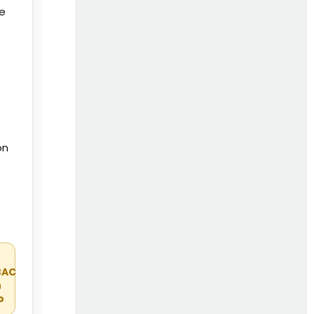
de
on
r
BAC
n
o