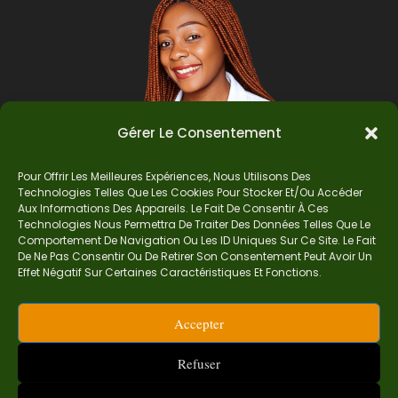
Gérer Le Consentement
Pour Offrir Les Meilleures Expériences, Nous Utilisons Des
Technologies Telles Que Les Cookies Pour Stocker Et/ou Accéder
Auteur
Aux Informations Des Appareils. Le Fait De Consentir À Ces
Technologies Nous Permettra De Traiter Des Données Telles Que Le
Comportement De Navigation Ou Les ID Uniques Sur Ce Site. Le Fait
De Ne Pas Consentir Ou De Retirer Son Consentement Peut Avoir Un
Je suis Madame Mba, une enseignante certifiée
Effet Négatif Sur Certaines Caractéristiques Et Fonctions.
de mathématiques. Sur Ndolomath, je partage
mes épreuves, documents mathématiques,
Accepter
astuces et conseils pour t’aider à comprendre,
aimer et réussir en maths pas à pas.
Refuser
contact.ndolomath@gmail.com ou au
+237 682