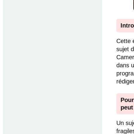
Intr
Cette
sujet 
Camero
dans u
progra
rédige
Pour
peut
Un suj
fragil