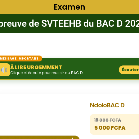
Examen
preuve de SVTEEHB du BAC D 20
MESSAGE IMPORTANT
À LIRE URGEMMENT
Écouter
Clique et écoute pour reussir au BAC D
NdoloBAC D
18 000 FCFA
5 000 FCFA