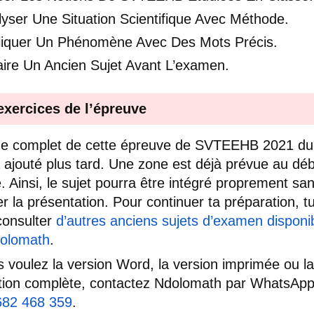
yser Une Situation Scientifique Avec Méthode.
liquer Un Phénomène Avec Des Mots Précis.
aire Un Ancien Sujet Avant L’examen.
exercices de l’épreuve
de complet de cette épreuve de SVTEEHB 2021 d
 ajouté plus tard. Une zone est déjà prévue au dé
le. Ainsi, le sujet pourra être intégré proprement sa
er la présentation. Pour continuer ta préparation, t
consulter
d’autres anciens sujets d’examen disponi
dolomath
.
s voulez la version Word, la version imprimée ou la
tion complète, contactez Ndolomath par WhatsAp
682 468 359
.