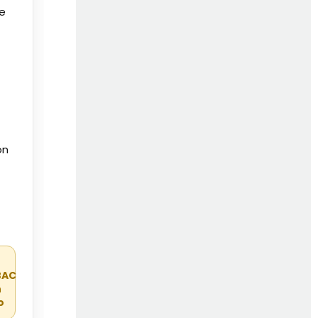
de
on
r
BAC
n
o