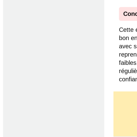
Conc
Cette
bon en
avec s
repren
faible
réguli
confia