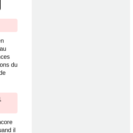
en
 au
nces
ions du
 de
1
ncore
uand il