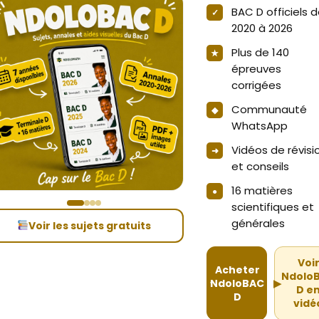
BAC D officiels 
2020 à 2026
Plus de 140
épreuves
corrigées
Communauté
WhatsApp
Vidéos de révisi
et conseils
16 matières
scientifiques et
générales
Voir les sujets gratuits
Voi
Acheter
Ndolo
NdoloBAC
▶
D e
D
vidé