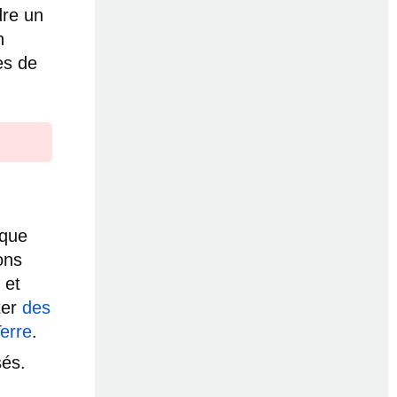
dre un
n
es de
aque
ons
 et
ter
des
Terre
.
és.