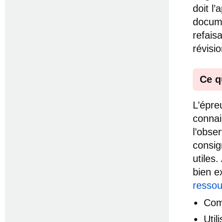
doit l
docume
refais
révisi
Ce q
L’épr
connai
l’obse
consig
utiles.
bien e
ressou
Com
Uti