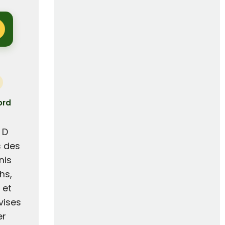
ord
 D
s des
nis
hs,
 et
vises
er