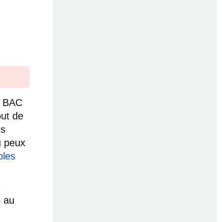
u BAC
but de
ns
u peux
bles
p au