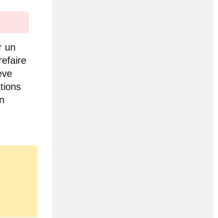
r un
refaire
ève
tions
on