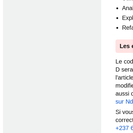
Anal
Exp
Ref
Les 
Le co
D sera
l’artic
modifi
aussi 
sur N
Si vou
correc
+237 