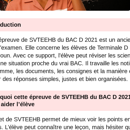
oduction
 épreuve de SVTEEHB du BAC D 2021 est un anci
d’examen. Elle concerne les élèves de Terminale D
un. Avec ce support, l’élève peut réviser les scie
ne situation proche du vrai BAC. Il travaille les not
mme, les documents, les consignes et la manière
r des réponses simples, justes et bien organisées.
quoi cette épreuve de SVTEEHB du BAC D 202
 aider l’élève
et de SVTEEHB permet de mieux voir les points e
es. L’élève peut connaître une leçon, mais hésiter q