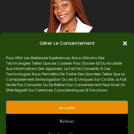
Gérer Le Consentement
Pour Offrir Les Meilleures Expériences, Nous Utilisons Des
Auteur
Technologies Telles Que Les Cookies Pour Stocker Et/ou Accéder
Aux Informations Des Appareils. Le Fait De Consentir À Ces
Technologies Nous Permettra De Traiter Des Données Telles Que Le
Comportement De Navigation Ou Les ID Uniques Sur Ce Site. Le Fait
Je suis Madame Mba, une enseignante certifiée
De Ne Pas Consentir Ou De Retirer Son Consentement Peut Avoir Un
de mathématiques. Sur Ndolomath, je partage
Effet Négatif Sur Certaines Caractéristiques Et Fonctions.
mes épreuves, documents mathématiques,
astuces et conseils pour t’aider à comprendre,
Accepter
aimer et réussir en maths pas à pas.
contact.ndolomath@gmail.com ou au
+237 682
Refuser
468 359