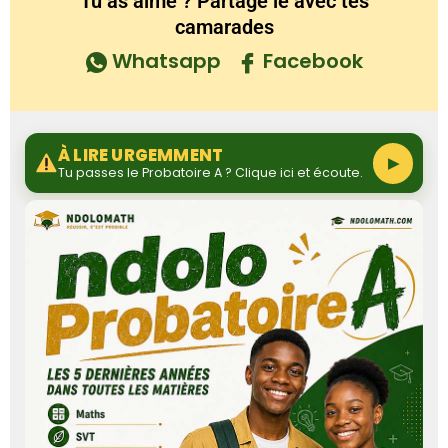
Tu as aimé ? Partage le avec tes
camarades
Whatsapp
Facebook
À LIRE URGEMMENT
▶
Tu passes le Probatoire A ? Clique ici et écoute.