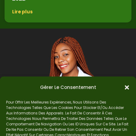
Lire plus
Gérer Le Consentement
Pour Offrir Les Meilleures Expériences, Nous Utilisons Des
Technologies Telles Que Les Cookies Pour Stocker Et/ou Accéder
Auteur
Aux Informations Des Appareils. Le Fait De Consentir À Ces
Technologies Nous Permettra De Traiter Des Données Telles Que Le
Comportement De Navigation Ou Les ID Uniques Sur Ce Site. Le Fait
De Ne Pas Consentir Ou De Retirer Son Consentement Peut Avoir Un
Je suis Madame Mba, une enseignante certifiée
Effet Négatif Sur Certaines Caractéristiques Et Fonctions.