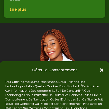
Lire plus
Gérer Le Consentement
Pour Offrir Les Meilleures Expériences, Nous Utilisons Des
Technologies Telles Que Les Cookies Pour Stocker Et/ou Accéder
Auteur
Aux Informations Des Appareils. Le Fait De Consentir À Ces
Technologies Nous Permettra De Traiter Des Données Telles Que Le
Comportement De Navigation Ou Les ID Uniques Sur Ce Site. Le Fait
De Ne Pas Consentir Ou De Retirer Son Consentement Peut Avoir Un
Je suis Madame Mba, une enseignante certifiée
Effet Négatif Sur Certaines Caractéristiques Et Fonctions.