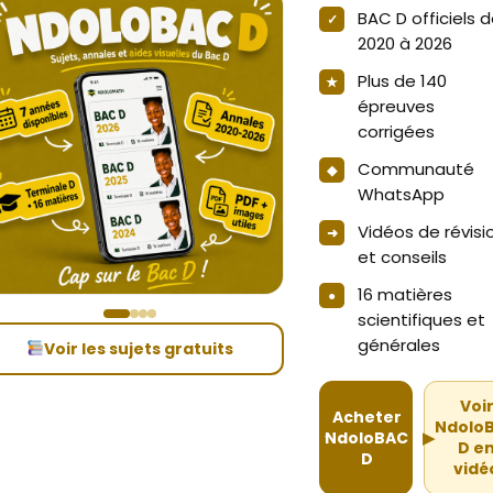
BAC D officiels 
2020 à 2026
Plus de 140
épreuves
corrigées
Communauté
WhatsApp
Vidéos de révisi
et conseils
16 matières
scientifiques et
générales
Voir les sujets gratuits
Voi
Acheter
Ndolo
NdoloBAC
▶
D e
D
vidé