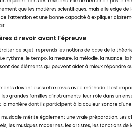
un équilibre dans les révisions. Elle ne demande pas le 
nement que les matières scientifiques, mais elle exige de 
de l’attention et une bonne capacité à expliquer claire
it.
ères à revoir avant l’épreuve
raiter ce sujet, reprends les notions de base de la théori
 Le rythme, le tempo, la mesure, la mélodie, la nuance, la 
 sont des éléments qui peuvent aider à mieux répondre a
.
uments doivent aussi être revus avec méthode. Il est impo
 les grandes familles d’instruments, leur rôle dans un en
t la manière dont ils participent à la couleur sonore d’un
e musicale mérite également une vraie préparation. Les 
els, les musiques modernes, les artistes, les fonctions de 