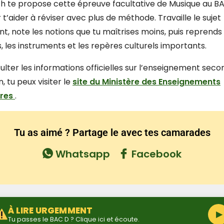
 te propose cette épreuve facultative de Musique au BA
t’aider à réviser avec plus de méthode. Travaille le sujet
, note les notions que tu maîtrises moins, puis reprends 
s, les instruments et les repères culturels importants.
ulter les informations officielles sur l’enseignement seco
 tu peux visiter le
site du Ministère des Enseignements
ires
.
Tu as aimé ? Partage le avec tes camarades
Whatsapp
Facebook
À LIRE URGEMMENT
▶
Tu passes le BAC D ? Clique ici et écoute.