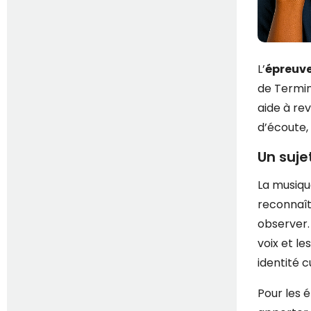
L’
épreuve
de Termina
aide à re
d’écoute,
Un suj
La musiqu
reconnaît
observer.
voix et l
identité c
Pour les é