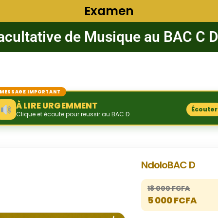
Examen
acultative de Musique au BAC C D
MESSAGE IMPORTANT
À LIRE URGEMMENT
Écouter
Clique et écoute pour reussir au BAC D
NdoloBAC D
18 000 FCFA
5 000 FCFA