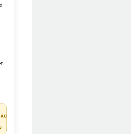
de
on
r
BAC
n
o