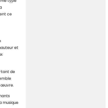
même type
la
ment ce
e
hauteur et
ux
rtant de
semble
e œuvre.
chants
la musique