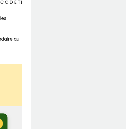
C C D E TI
les
ndaire au