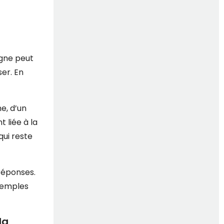
igne peut
ser. En
me, d’un
 liée à la
qui reste
 réponses.
xemples
la