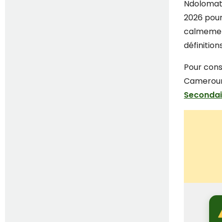
Ndolomath
2026 pour 
calmement
définition
Pour cons
Cameroun,
Seconda