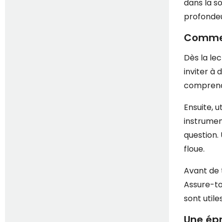
dans la s
profondeu
Commen
Dès la le
inviter à 
comprenan
Ensuite, u
instrumen
question.
floue.
Avant de 
Assure-to
sont util
Une épr