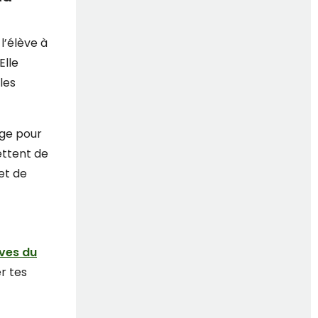
l’élève à
Elle
les
age pour
ettent de
et de
uves du
er tes