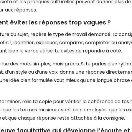
ociété et les pratiques culturelles peuvent donner plus de
r aux réponses.
t éviter les réponses trop vagues ?
cture du sujet, repère le type de travail demandé. La cons
définir, identifier, expliquer, comparer, compléter ou analy
t bien le verbe utilisé, tu évites de répondre à côté.
tilise des mots simples, mais précis. Si tu parles d’un ryth
t, d’un style ou d’une voix, donne une réponse directement
 Une idée bien formulée vaut mieux qu’une longue phrase 
terminer, relis ta copie pour vérifier la cohérence de tes
i que les termes musicaux sont bien employés, que les e
es et que chaque réponse reste attachée à la consigne.
euve facultative qui développe l’écoute et 