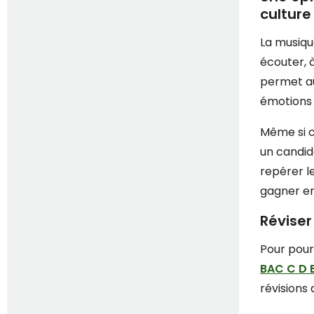
culture
La musiqu
écouter, 
permet au
émotions 
Même si c
un candid
repérer l
gagner en
Révise
Pour pour
BAC C D E
révisions 