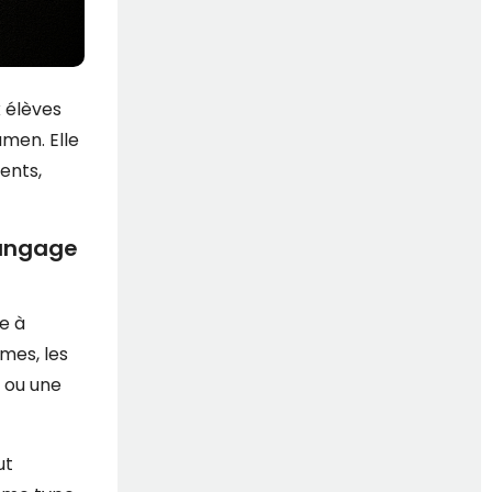
 élèves
amen. Elle
ents,
langage
e à
mes, les
 ou une
ut