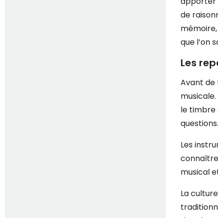
apporter 
de raison
mémoire, 
que l’on sa
Les rep
Avant de t
musicale.
le timbre
questions
Les instr
connaître
musical e
La cultur
traditionn