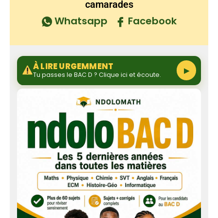
camarades
Whatsapp
Facebook
À LIRE URGEMMENT
▶
Tu passes le BAC D ? Clique ici et écoute.