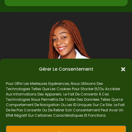
Gérer Le Consentement
Pour Offrir Les Meilleures Expériences, Nous Utilisons Des
Technologies Telles Que Les Cookies Pour Stocker Et/ou Accéder
Auteur
Aux Informations Des Appareils. Le Fait De Consentir À Ces
Technologies Nous Permettra De Traiter Des Données Telles Que Le
Comportement De Navigation Ou Les ID Uniques Sur Ce Site. Le Fait
De Ne Pas Consentir Ou De Retirer Son Consentement Peut Avoir Un
Je suis Madame Mba, une enseignante certifiée
Effet Négatif Sur Certaines Caractéristiques Et Fonctions.
de mathématiques. Sur Ndolomath, je partage
mes épreuves, documents mathématiques,