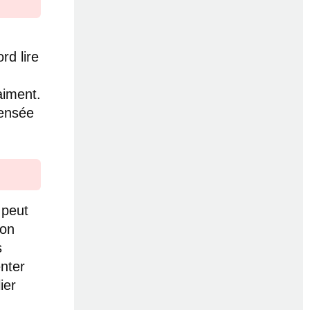
rd lire
aiment.
pensée
 peut
ion
s
nter
ier