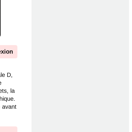
exion
le D,
e
ts, la
hique.
e avant