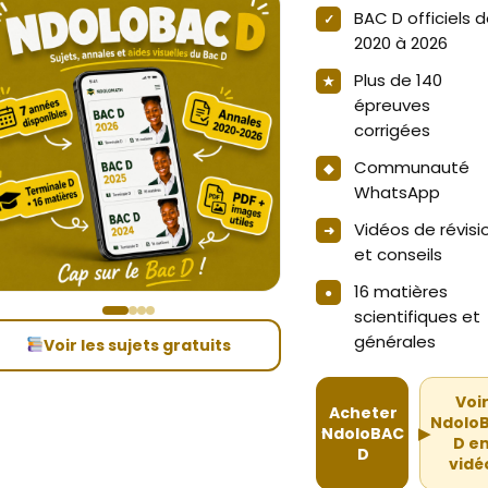
BAC D officiels 
2020 à 2026
Plus de 140
épreuves
corrigées
Communauté
WhatsApp
Vidéos de révisi
et conseils
16 matières
scientifiques et
générales
Voir les sujets gratuits
Voi
Acheter
Ndolo
NdoloBAC
▶
D e
D
vidé