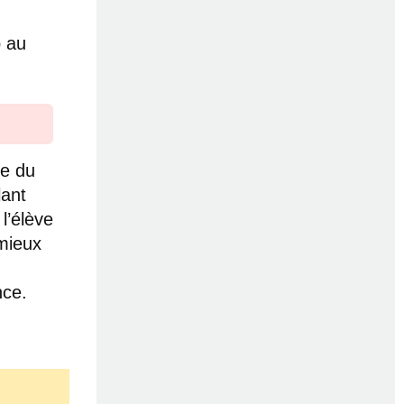
p au
re du
lant
l’élève
mieux
nce.