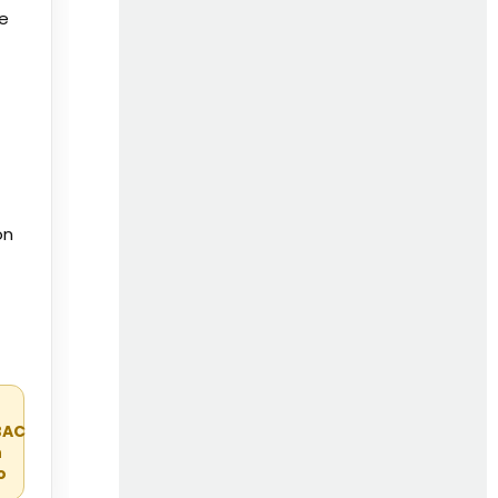
de
on
r
BAC
n
o