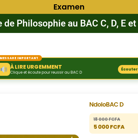
Examen
 de Philosophie au BAC C, D, E et
MESSAGE IMPORTANT
À LIRE URGEMMENT
Écouter
Clique et écoute pour reussir au BAC D
NdoloBAC D
18 000 FCFA
5 000 FCFA