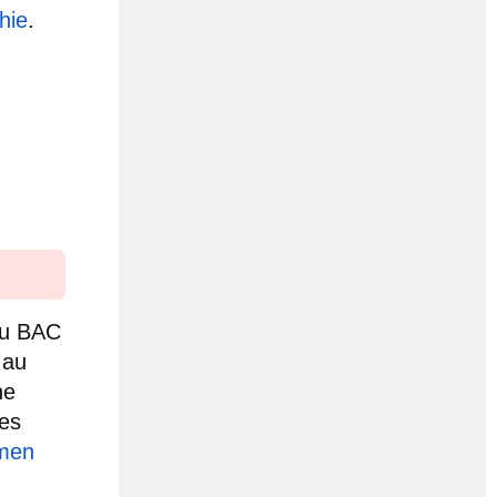
hie
.
au BAC
 au
ne
les
amen