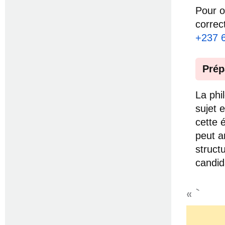
Pour o
correc
+237 
Prép
La phi
sujet 
cette 
peut a
struct
candid
« `