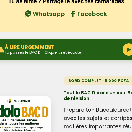
Tu as aimé ? Partage le avec tes camarades
Whatsapp
Facebook
À LIRE URGEMMENT
▶
Tu passes le BAC D ? Clique ici et écoute.
BORD COMPLET · 5 000 FCFA
Tout le BAC D dans un seul B
de révision
Prépare ton Baccalauréat
avec les sujets et corrigé
matières importantes réu