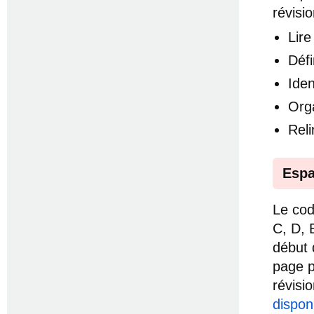
révisio
Lire
Défi
Iden
Org
Rel
Espa
Le cod
C, D, 
début 
page p
révisi
dispon