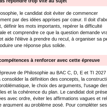
as répondre trop vite au sujet
losophie, le candidat doit éviter de commencer
ement par des idées apprises par cœur. Il doit d’abo
t, définir les mots importants, repérer la difficulté
pale et comprendre ce que la question demande vr
et aide l’élève à prendre du recul, à organiser sa 
roduire une réponse plus solide.
compétences à renforcer avec cette épreuve
épreuve de Philosophie au BAC C, D, E et TI 2027
à consolider la définition des concepts, la construct
problématique, le choix des arguments, l’usage de
es et la cohérence du plan. Le candidat doit prése
ées avec ordre, éviter les affirmations vagues et rel
 argument au problème posé. Pour compléter ses