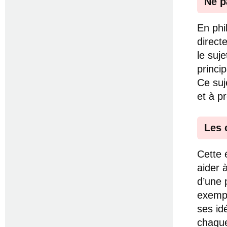
Ne p
En phi
direct
le suje
princi
Ce suj
et à p
Les 
Cette 
aider 
d’une 
exempl
ses id
chaque