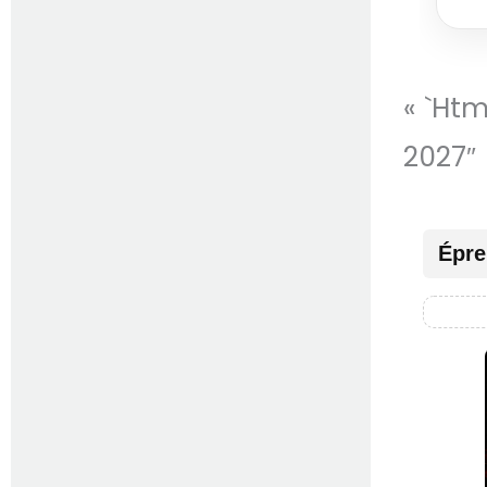
« `ht
2027″
Épre