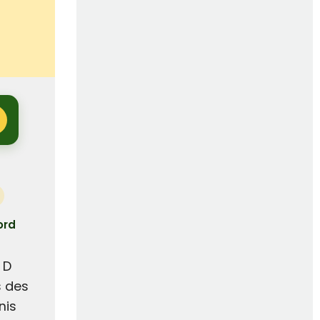
ord
 D
s des
nis