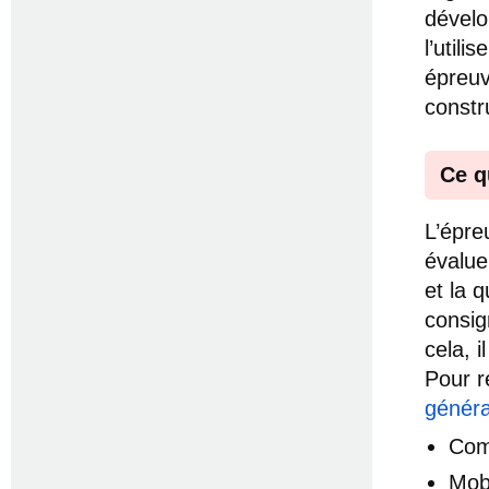
dévelo
l’util
épreuv
constr
Ce q
L’épre
évaluer
et la q
consig
cela, 
Pour r
général
Com
Mob