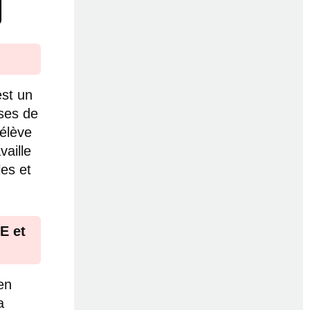
est un
sses de
’élève
vaille
les et
E et
ien
a