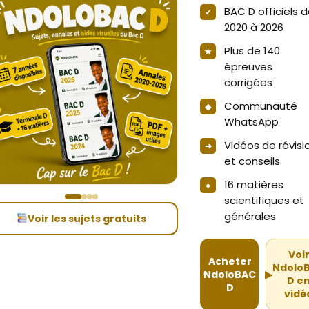
BAC D officiels 
2020 à 2026
Plus de 140
épreuves
corrigées
Communauté
WhatsApp
Vidéos de révisi
et conseils
16 matières
scientifiques et
générales
Voir les sujets gratuits
Voi
Acheter
Ndolo
NdoloBAC
▶
D e
D
vidé