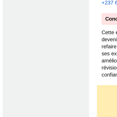
+237 
Conc
Cette 
deveni
refair
ses ex
amélio
révisi
confia