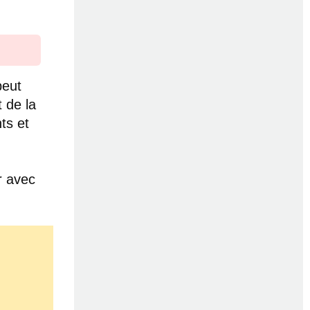
peut
 de la
ts et
r avec