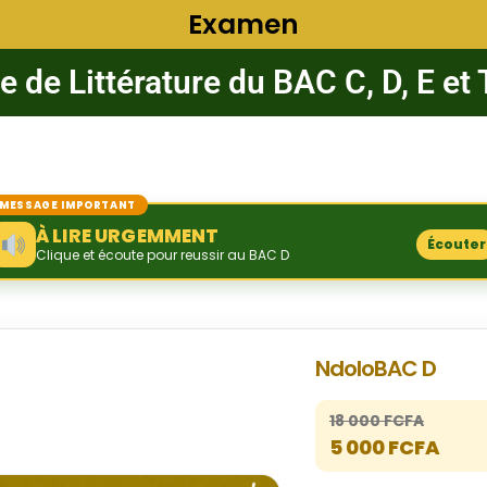
Examen
 de Littérature du BAC C, D, E et
MESSAGE IMPORTANT
À LIRE URGEMMENT
Écouter
Clique et écoute pour reussir au BAC D
NdoloBAC D
18 000 FCFA
5 000 FCFA