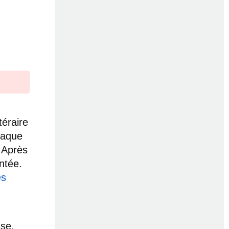
téraire
chaque
. Après
entée.
es
sse.