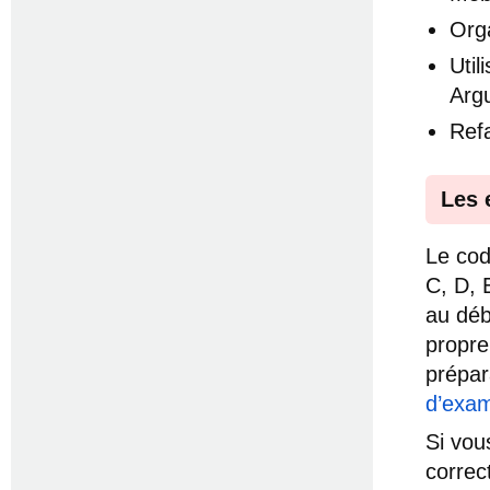
Orga
Uti
Arg
Ref
Les 
Le cod
C, D, 
au débu
propre
prépar
d’exam
Si vou
correc