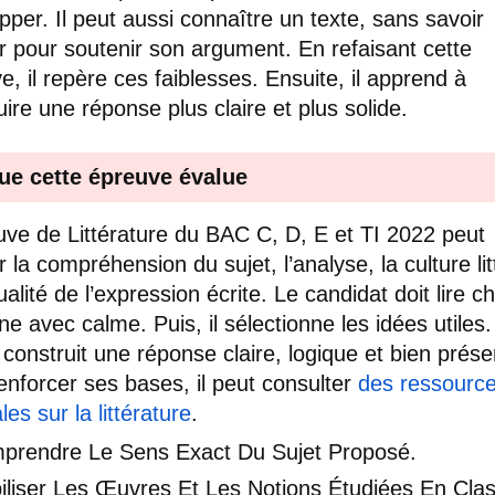
pper. Il peut aussi connaître un texte, sans savoir
iser pour soutenir son argument. En refaisant cette
e, il repère ces faiblesses. Ensuite, il apprend à
uire une réponse plus claire et plus solide.
ue cette épreuve évalue
uve de Littérature du BAC C, D, E et TI 2022 peut
 la compréhension du sujet, l’analyse, la culture lit
ualité de l’expression écrite. Le candidat doit lire 
ne avec calme. Puis, il sélectionne les idées utiles
il construit une réponse claire, logique et bien prés
enforcer ses bases, il peut consulter
des ressourc
es sur la littérature
.
prendre Le Sens Exact Du Sujet Proposé.
iliser Les Œuvres Et Les Notions Étudiées En Cla