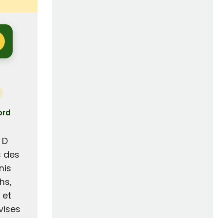
ord
 D
s des
nis
hs,
 et
vises