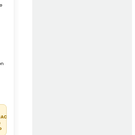
de
on
r
BAC
n
o