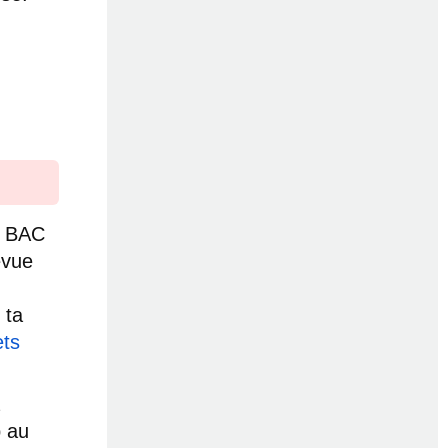
u BAC
évue
 ta
ets
p au