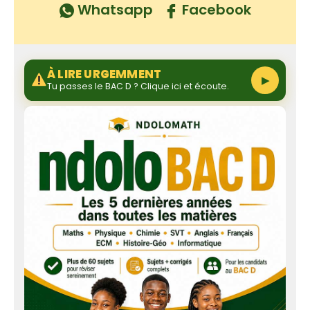
Whatsapp
Facebook
À LIRE URGEMMENT
▶
Tu passes le BAC D ? Clique ici et écoute.