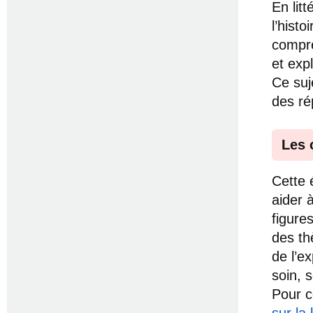
En lit
l’hist
compre
et exp
Ce suj
des ré
Les 
Cette 
aider à
figure
des th
de l’e
soin, 
Pour c
sur la 