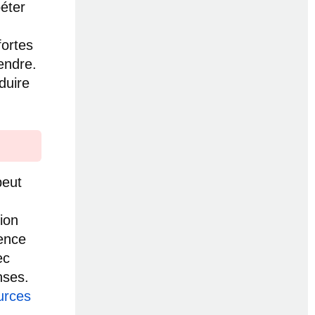
péter
fortes
endre.
duire
peut
ion
rence
ec
nses.
urces