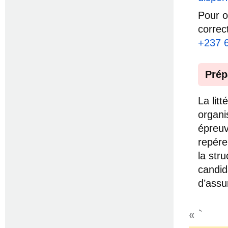
Pour o
correc
+237 
Prép
La lit
organi
épreuv
repére
la str
candid
d’assu
« `