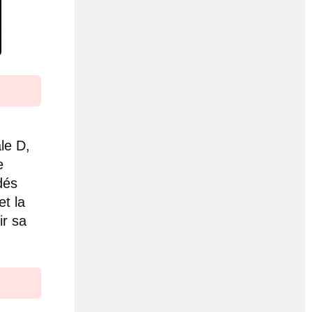
le D,
e
dés
et la
ir sa