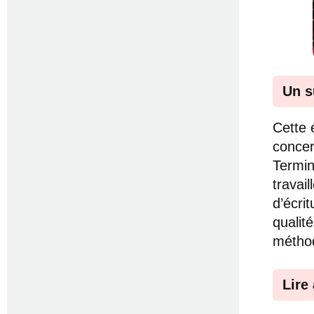
Un s
Cette 
concer
Termin
travai
d’écri
qualit
méthod
Lire