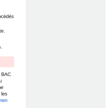
océdés
te.
.
u BAC
u
ne
 les
amen