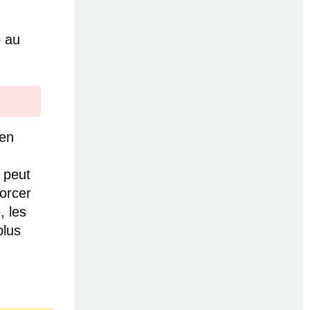
p au
ien
 peut
forcer
, les
plus