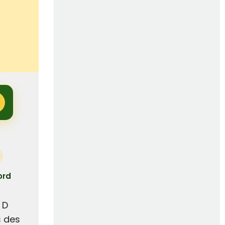
ord
 D
s des