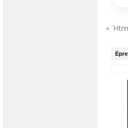
« `ht
Épre