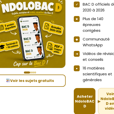
BAC D officiels 
2020 à 2026
Plus de 140
épreuves
corrigées
Communauté
WhatsApp
Vidéos de révisi
et conseils
16 matières
scientifiques et
générales
Voir les sujets gratuits
Voi
Acheter
Ndolo
NdoloBAC
▶
D e
D
vidé