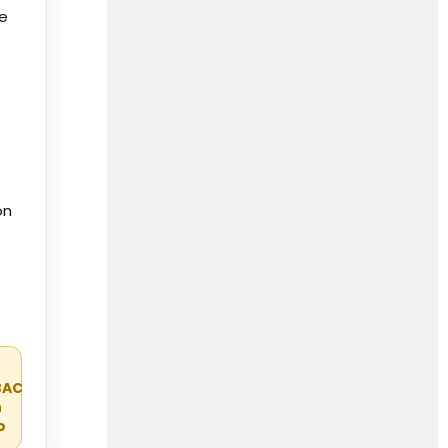
de
on
r
BAC
n
o