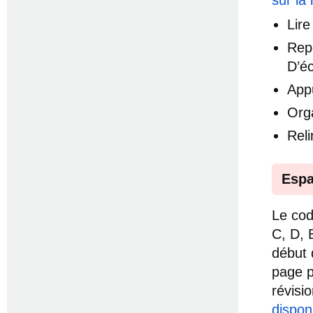
Lire
Rep
D’éc
App
Org
Reli
Espa
Le cod
C, D, 
début 
page p
révisi
dispon