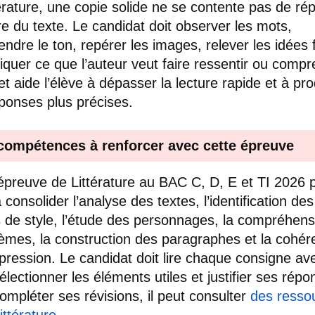
térature, une copie solide ne se contente pas de ré
oire du texte. Le candidat doit observer les mots,
ndre le ton, repérer les images, relever les idées 
liquer ce que l’auteur veut faire ressentir ou compr
et aide l’élève à dépasser la lecture rapide et à pro
ponses plus précises.
compétences à renforcer avec cette épreuve
épreuve de Littérature au BAC C, D, E et TI 2026 
 consolider l’analyse des textes, l’identification des
s de style, l’étude des personnages, la compréhens
èmes, la construction des paragraphes et la cohé
xpression. Le candidat doit lire chaque consigne av
sélectionner les éléments utiles et justifier ses répo
ompléter ses révisions, il peut consulter
des resso
littérature
.