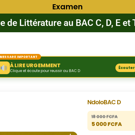
Examen
 de Littérature au BAC C, D, E et
MESSAGE IMPORTANT
À LIRE URGEMMENT
Écouter
Clique et écoute pour reussir au BAC D
NdoloBAC D
18 000 FCFA
5 000 FCFA