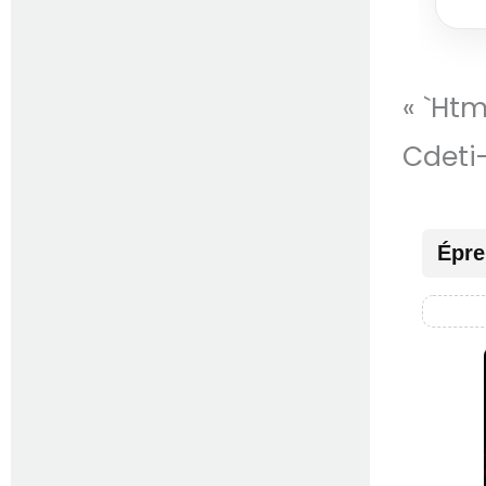
« `ht
Cdeti
Épre