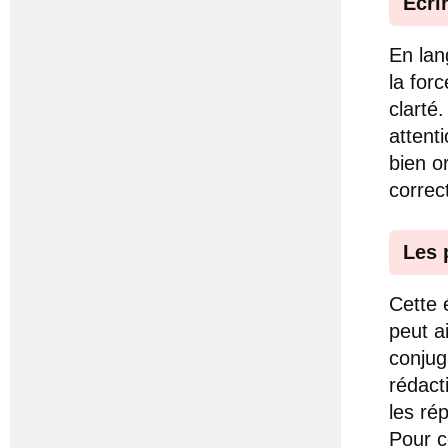
Écri
En lan
la for
clarté
attent
bien or
correct
Les 
Cette 
peut a
conjug
rédact
les ré
Pour c