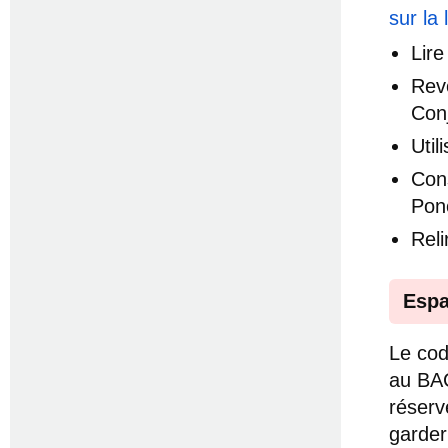
sur la
Lir
Rev
Con
Util
Con
Pon
Rel
Espa
Le cod
au BAC
réserv
garder