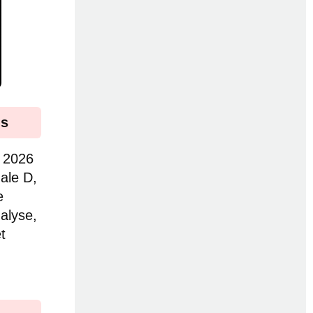
is
I 2026
ale D,
e
alyse,
t