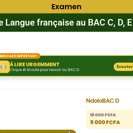
Examen
 Langue française au BAC C, D, E
MESSAGE IMPORTANT
À LIRE URGEMMENT
Écouter
Clique et écoute pour reussir au BAC D
NdoloBAC D
18 000 FCFA
5 000 FCFA