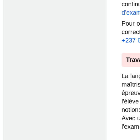
contin
d’exam
Pour o
correc
+237 
Trav
La lan
maîtri
épreuv
l’élèv
notion
Avec u
l’exam