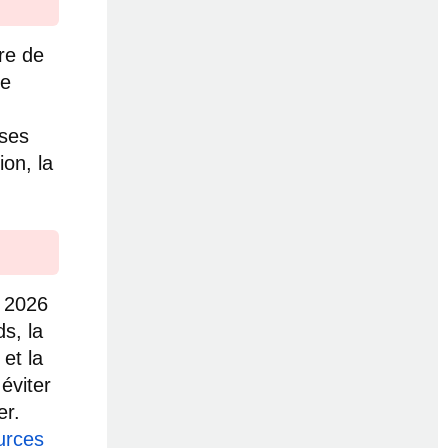
re de
de
ases
ion, la
I 2026
s, la
et la
éviter
er.
urces