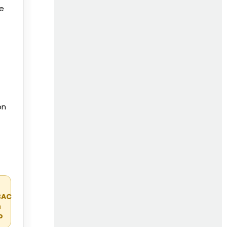
de
on
r
BAC
n
o