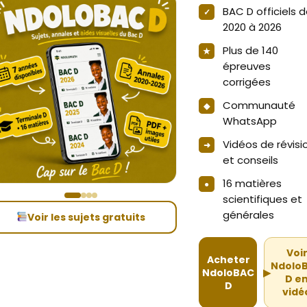
BAC D officiels 
2020 à 2026
Plus de 140
épreuves
corrigées
Communauté
WhatsApp
Vidéos de révisi
et conseils
16 matières
scientifiques et
générales
Voir les sujets gratuits
Voi
Acheter
Ndolo
NdoloBAC
▶
D e
D
vidé