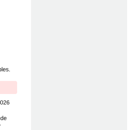
les.
2026
 de
r