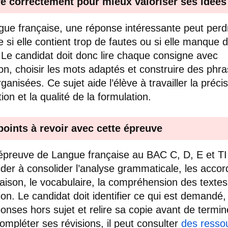
re correctement pour mieux valoriser ses idées
gue française, une réponse intéressante peut perd
ce si elle contient trop de fautes ou si elle manque 
. Le candidat doit donc lire chaque consigne avec
ion, choisir les mots adaptés et construire des phr
ganisées. Ce sujet aide l’élève à travailler la précis
ion et la qualité de la formulation.
points à revoir avec cette épreuve
épreuve de Langue française au BAC C, D, E et T
ider à consolider l’analyse grammaticale, les accord
aison, le vocabulaire, la compréhension des textes 
ion. Le candidat doit identifier ce qui est demandé, 
ponses hors sujet et relire sa copie avant de termin
ompléter ses révisions, il peut consulter
des resso