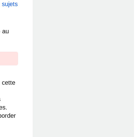
 sujets
p au
 cette
s
es.
border