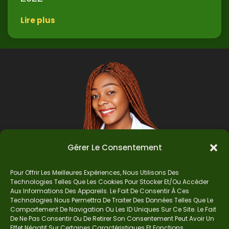
Lire plus
Gérer Le Consentement
Pour Offrir Les Meilleures Expériences, Nous Utilisons Des
Technologies Telles Que Les Cookies Pour Stocker Et/ou Accéder
Auteur
Aux Informations Des Appareils. Le Fait De Consentir À Ces
Technologies Nous Permettra De Traiter Des Données Telles Que Le
Comportement De Navigation Ou Les ID Uniques Sur Ce Site. Le Fait
De Ne Pas Consentir Ou De Retirer Son Consentement Peut Avoir Un
Je suis Madame Mba, une enseignante certifiée
Effet Négatif Sur Certaines Caractéristiques Et Fonctions.