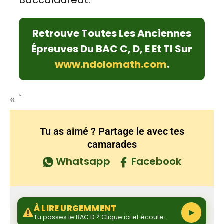
Baccalauréat.
Retrouve Toutes Les Anciennes
Épreuves Du BAC C, D, E Et TI Sur
www.ndolomath.com
.
« `
Tu as aimé ? Partage le avec tes
camarades
Whatsapp
Facebook
À LIRE URGEMMENT
▶
Tu passes le BAC D ? Clique ici et écoute.