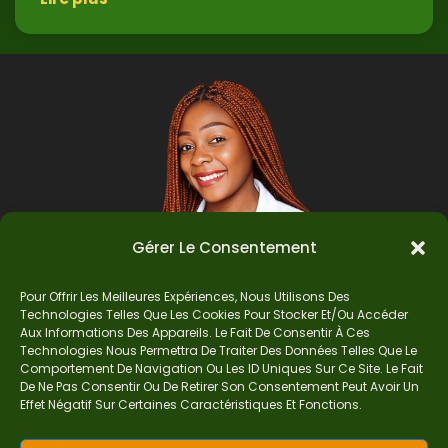
Gérer Le Consentement
Pour Offrir Les Meilleures Expériences, Nous Utilisons Des
Technologies Telles Que Les Cookies Pour Stocker Et/ou Accéder
Auteur
Aux Informations Des Appareils. Le Fait De Consentir À Ces
Technologies Nous Permettra De Traiter Des Données Telles Que Le
Comportement De Navigation Ou Les ID Uniques Sur Ce Site. Le Fait
De Ne Pas Consentir Ou De Retirer Son Consentement Peut Avoir Un
Je suis Madame Mba, une enseignante certifiée
Effet Négatif Sur Certaines Caractéristiques Et Fonctions.
de mathématiques. Sur Ndolomath, je partage
mes épreuves, documents mathématiques,