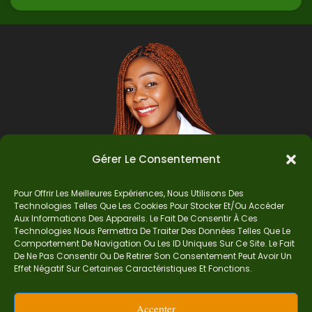
Gérer Le Consentement
Pour Offrir Les Meilleures Expériences, Nous Utilisons Des
Technologies Telles Que Les Cookies Pour Stocker Et/ou Accéder
Auteur
Aux Informations Des Appareils. Le Fait De Consentir À Ces
Technologies Nous Permettra De Traiter Des Données Telles Que Le
Comportement De Navigation Ou Les ID Uniques Sur Ce Site. Le Fait
De Ne Pas Consentir Ou De Retirer Son Consentement Peut Avoir Un
Je suis Madame Mba, une enseignante certifiée
Effet Négatif Sur Certaines Caractéristiques Et Fonctions.
de mathématiques. Sur Ndolomath, je partage
mes épreuves, documents mathématiques,
Accepter