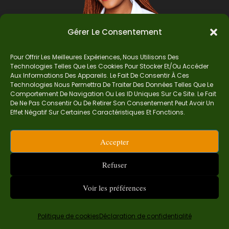
Gérer Le Consentement
Pour Offrir Les Meilleures Expériences, Nous Utilisons Des
Technologies Telles Que Les Cookies Pour Stocker Et/ou Accéder
Auteur
Aux Informations Des Appareils. Le Fait De Consentir À Ces
Technologies Nous Permettra De Traiter Des Données Telles Que Le
Comportement De Navigation Ou Les ID Uniques Sur Ce Site. Le Fait
De Ne Pas Consentir Ou De Retirer Son Consentement Peut Avoir Un
Je suis Madame Mba, une enseignante certifiée
Effet Négatif Sur Certaines Caractéristiques Et Fonctions.
de mathématiques. Sur Ndolomath, je partage
mes épreuves, documents mathématiques,
Accepter
astuces et conseils pour t’aider à comprendre,
aimer et réussir en maths pas à pas.
Refuser
contact.ndolomath@gmail.com ou au
+237 682
468 359
Voir les préférences
Politique de cookies
Déclaration de confidentialité
Examen