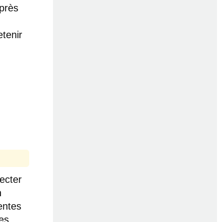
Après
etenir
pecter
n
entes
es