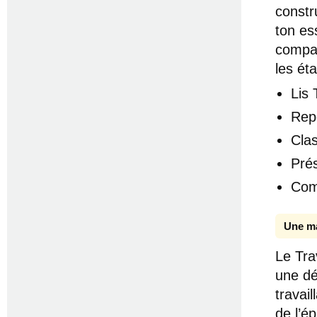
constr
ton ess
compar
les ét
Lis
Rep
Cla
Pré
Com
Une ma
Le Tra
une dé
travai
de l’é