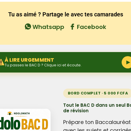
Tu as aimé ? Partage le avec tes camarades
Whatsapp
Facebook
À LIRE URGEMMENT
▶
Tu passes le BAC D ? Clique ici et écoute.
BORD COMPLET · 5 000 FCFA
Tout le BAC D dans un seul B
de révision
Prépare ton Baccalauréat
avec les sujets et corrigé