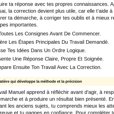
uire ta réponse avec tes propres connaissances. 
ai, la correction devient plus utile, car elle t’aide à
er ta démarche, à corriger tes oublis et à mieux r
apes importantes.
 Toutes Les Consignes Avant De Commencer.
ère Les Étapes Principales Du Travail Demandé.
sse Tes Idées Dans Un Ordre Logique.
sente Une Réponse Claire, Propre Et Soignée.
pare Ensuite Ton Travail Avec La Correction.
tière qui développe la méthode et la précision
vail Manuel apprend à réfléchir avant d’agir, à res
marche et à produire un résultat bien présenté. E
llant les anciens sujets, tu comprends mieux les att
preuve et tu gagnes en confiance. Pour compléter t