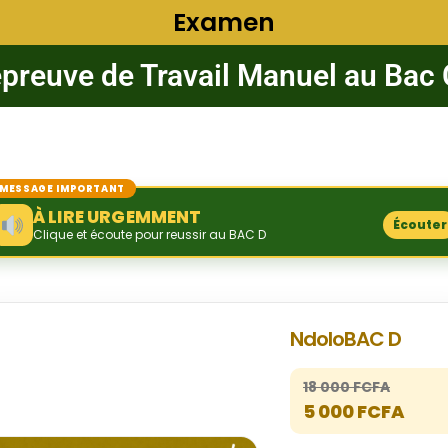
Examen
épreuve de Travail Manuel au Bac C
MESSAGE IMPORTANT
À LIRE URGEMMENT
Écouter
Clique et écoute pour reussir au BAC D
NdoloBAC D
18 000 FCFA
5 000 FCFA