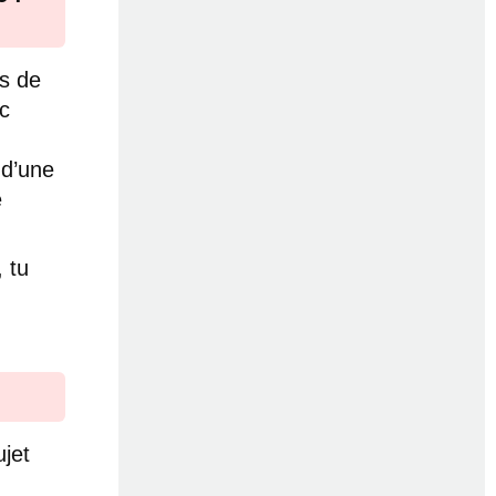
us de
ec
 d’une
e
 tu
jet