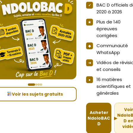
BAC D officiels 
2020 à 2026
Plus de 140
épreuves
corrigées
Communauté
WhatsApp
Vidéos de révisi
et conseils
16 matières
scientifiques et
générales
Voir les sujets gratuits
Voi
Acheter
Ndolo
NdoloBAC
▶
D e
D
vidé