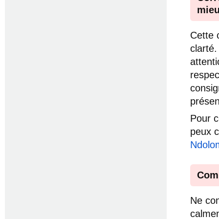
mieu
Cette 
clarté
attenti
respec
consig
présen
Pour c
peux c
Ndolo
Comm
Ne com
calmem