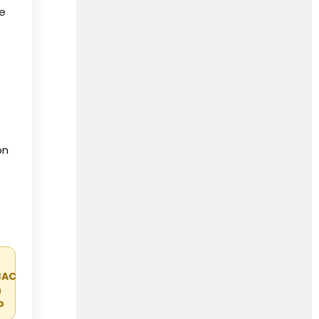
de
on
r
BAC
n
o