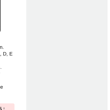
n.
, D, E
.
r
de
5 :