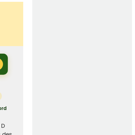
ord
 D
s des