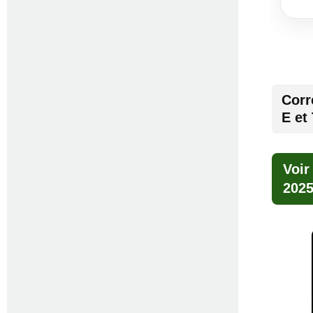
Corr
E et
Voir
202