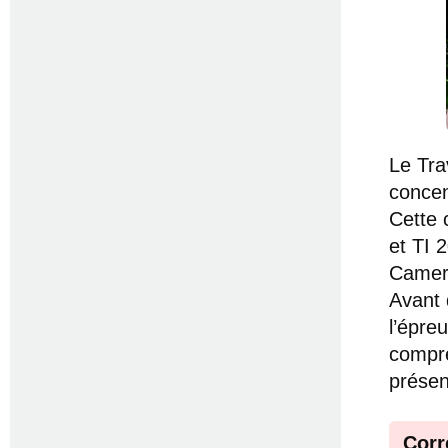
Le Tra
concen
Cette 
et TI 
Camero
Avant 
l’épre
compré
présen
Corr