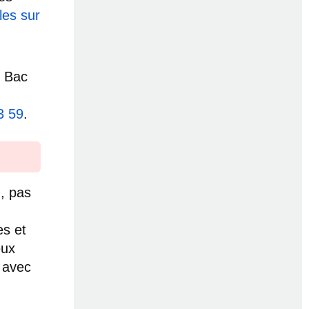
les sur
u Bac
3 59
.
, pas
es et
eux
 avec