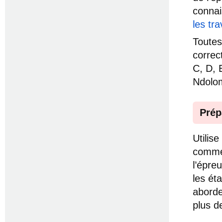
connai
les tr
Toutes
correc
C, D, 
Ndolo
Prép
Utilis
comme 
l’épre
les ét
aborde
plus d