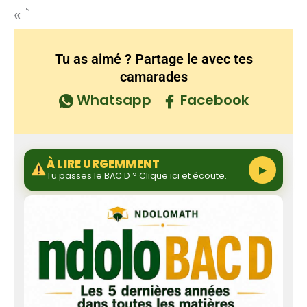
« `
Tu as aimé ? Partage le avec tes
camarades
Whatsapp
Facebook
À LIRE URGEMMENT
▶
Tu passes le BAC D ? Clique ici et écoute.