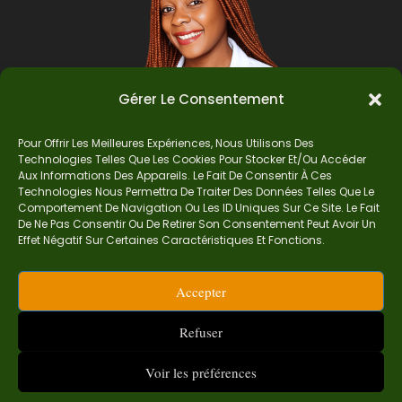
Gérer Le Consentement
Pour Offrir Les Meilleures Expériences, Nous Utilisons Des
Technologies Telles Que Les Cookies Pour Stocker Et/ou Accéder
Auteur
Aux Informations Des Appareils. Le Fait De Consentir À Ces
Technologies Nous Permettra De Traiter Des Données Telles Que Le
Comportement De Navigation Ou Les ID Uniques Sur Ce Site. Le Fait
De Ne Pas Consentir Ou De Retirer Son Consentement Peut Avoir Un
Je suis Madame Mba, une enseignante certifiée
Effet Négatif Sur Certaines Caractéristiques Et Fonctions.
de mathématiques. Sur Ndolomath, je partage
mes épreuves, documents mathématiques,
Accepter
astuces et conseils pour t’aider à comprendre,
aimer et réussir en maths pas à pas.
Refuser
contact.ndolomath@gmail.com ou au
+237 682
468 359
Voir les préférences