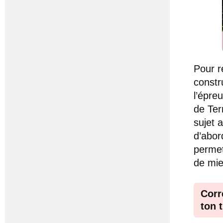
Pour r
constr
l’épre
de Ter
sujet 
d’abor
permet 
de mie
Corr
ton 