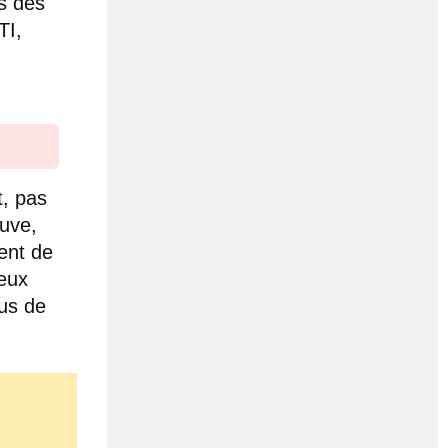
ns des
TI,
t, pas
euve,
ent de
peux
lus de