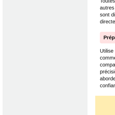
Toutes
autres
sont d
direc
Prép
Utilis
comme 
compar
précis
aborde
confia