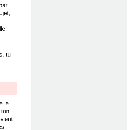
par
ujet,
le.
s, tu
e le
 ton
vient
es