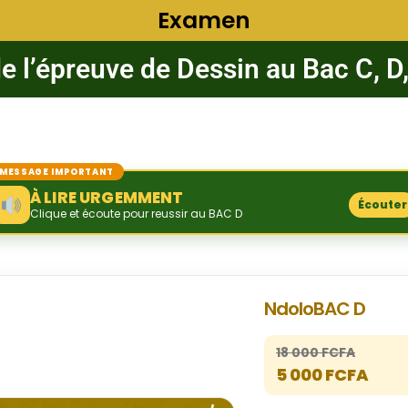
Examen
e l’épreuve de Dessin au Bac C, D,
MESSAGE IMPORTANT
À LIRE URGEMMENT
Écouter
Clique et écoute pour reussir au BAC D
NdoloBAC D
18 000 FCFA
5 000 FCFA