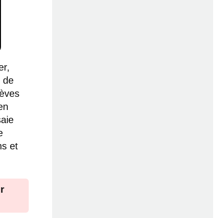
er,
n de
lèves
en
saie
e
ns et
r