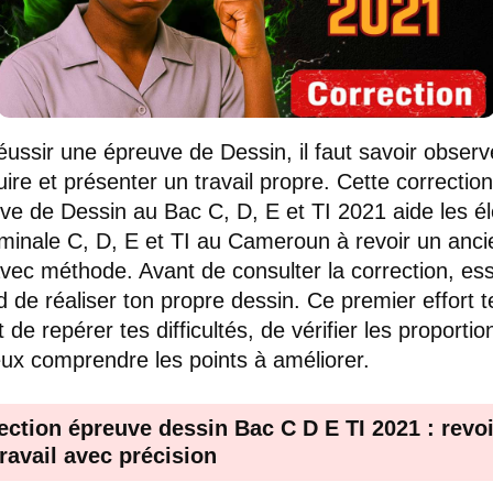
éussir une épreuve de Dessin, il faut savoir observ
uire et présenter un travail propre. Cette correctio
uve de Dessin au Bac C, D, E et TI 2021 aide les é
minale C, D, E et TI au Cameroun à revoir un anci
avec méthode. Avant de consulter la correction, es
d de réaliser ton propre dessin. Ce premier effort t
de repérer tes difficultés, de vérifier les proportio
ux comprendre les points à améliorer.
ection épreuve dessin Bac C D E TI 2021 : revoi
travail avec précision