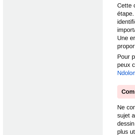
Cette 
étape.
identif
import
Une er
propor
Pour p
peux c
Ndolo
Comm
Ne com
sujet 
dessin
plus ut