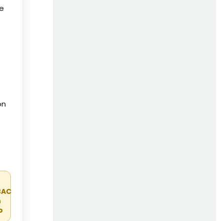
de
on
r
BAC
n
o