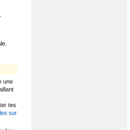
.
le.
e une
illant
er tes
les sur