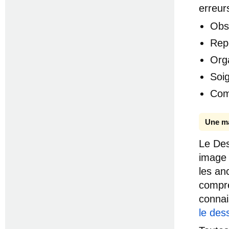
erreur
Obs
Rep
Orga
Soig
Com
Une ma
Le Des
image 
les an
compre
connai
le des