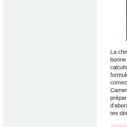
La chi
bonne 
calcul
formul
correc
Camero
prépar
d’abor
tes dé