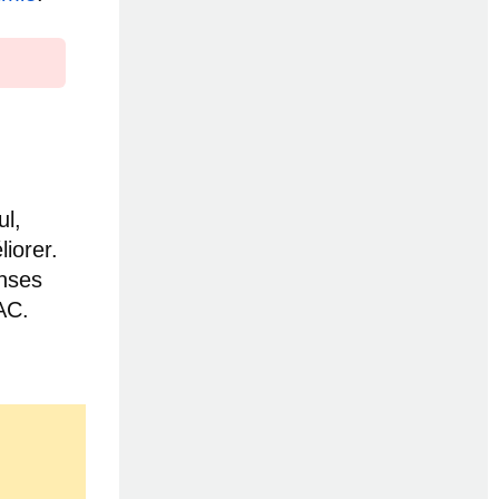
ul,
iorer.
onses
BAC.