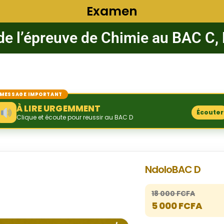
Examen
de l’épreuve de Chimie au BAC C, 
MESSAGE IMPORTANT
À LIRE URGEMMENT
Écouter
Clique et écoute pour reussir au BAC D
NdoloBAC D
18 000 FCFA
5 000 FCFA