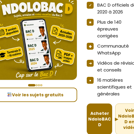
BAC D officiels 
2020 à 2026
Plus de 140
épreuves
corrigées
Communauté
WhatsApp
Vidéos de révisi
et conseils
16 matières
scientifiques et
générales
Voir les sujets gratuits
Voi
Acheter
Ndolo
NdoloBAC
▶
D e
D
vidé