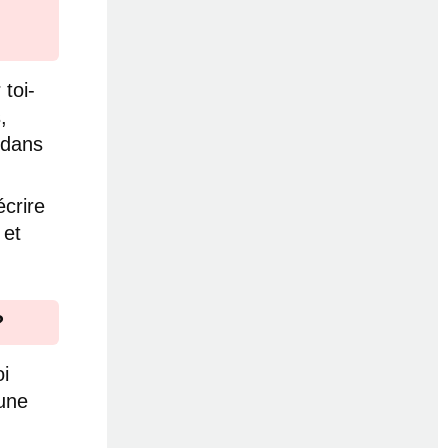
 toi-
,
 dans
écrire
 et
?
i
 une