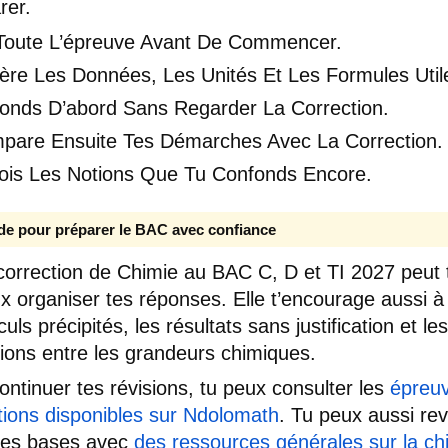
rer.
 Toute L’épreuve Avant De Commencer.
ère Les Données, Les Unités Et Les Formules Util
onds D’abord Sans Regarder La Correction.
pare Ensuite Tes Démarches Avec La Correction.
ois Les Notions Que Tu Confonds Encore.
de pour préparer le BAC avec confiance
correction de Chimie au BAC C, D et TI 2027 peut t
x organiser tes réponses. Elle t’encourage aussi à 
culs précipités, les résultats sans justification et les
ions entre les grandeurs chimiques.
ontinuer tes révisions, tu peux consulter les
épreuv
tions disponibles sur Ndolomath
. Tu peux aussi rev
ues bases avec
des ressources générales sur la ch