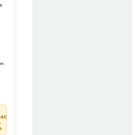
de
on
r
BAC
n
o