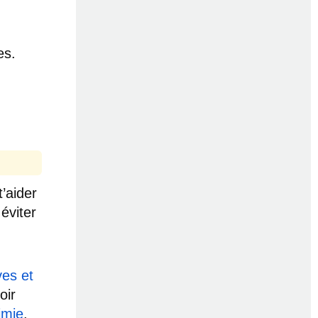
es.
’aider
éviter
es et
oir
imie
.