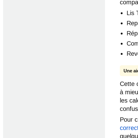
compa
Lis
Rep
Rép
Com
Rev
Une ai
Cette 
à mieu
les cal
confus
Pour c
correc
quelq