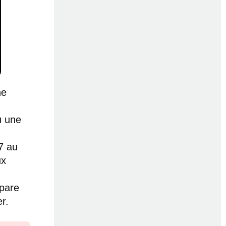
ne
u une
7 au
ux
mpare
r.