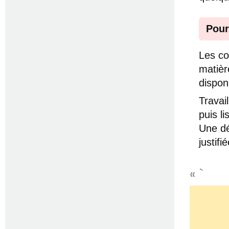
Pour
Les co
matièr
dispon
Travai
puis l
Une dé
justif
« `