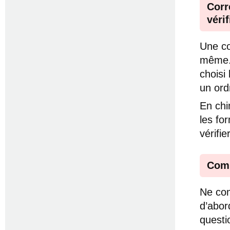
Corr
véri
Une co
même. 
choisi
un ordr
En chim
les for
vérifi
Comm
Ne com
d’abor
questi