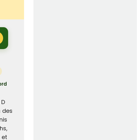
ord
 D
s des
nis
hs,
 et