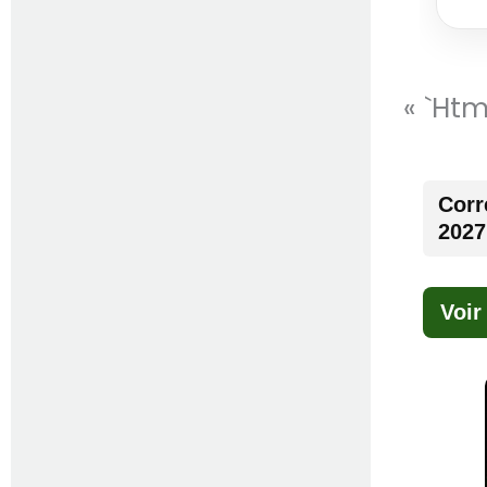
« `ht
Corr
2027
Voir