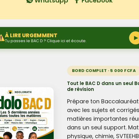
Whatsapp
Facebook
À LIRE URGEMMENT
▶
Tu passes le BAC D ? Clique ici et écoute.
BORD COMPLET · 5 000 FCFA
Tout le BAC D dans un seul B
de révision
Prépare ton Baccalauréat
avec les sujets et corrigé
matières importantes réu
dans un seul support. Mat
physique, chimie, SVTEEHB