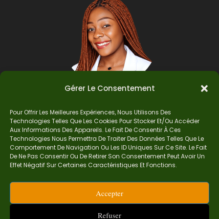
Gérer Le Consentement
Pour Offrir Les Meilleures Expériences, Nous Utilisons Des
Auteur
Technologies Telles Que Les Cookies Pour Stocker Et/ou Accéder
Aux Informations Des Appareils. Le Fait De Consentir À Ces
Technologies Nous Permettra De Traiter Des Données Telles Que Le
Comportement De Navigation Ou Les ID Uniques Sur Ce Site. Le Fait
Je suis Madame Mba, une enseignante certifiée
De Ne Pas Consentir Ou De Retirer Son Consentement Peut Avoir Un
de mathématiques. Sur Ndolomath, je partage
Effet Négatif Sur Certaines Caractéristiques Et Fonctions.
mes épreuves, documents mathématiques,
astuces et conseils pour t’aider à comprendre,
Accepter
aimer et réussir en maths pas à pas.
contact.ndolomath@gmail.com ou au
+237 682
Refuser