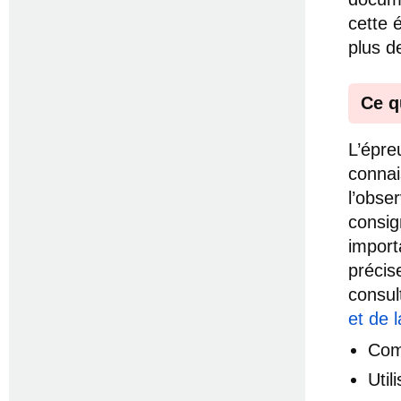
cette 
plus d
Ce q
L’épre
connai
l’obse
consign
import
précis
consul
et de l
Com
Uti