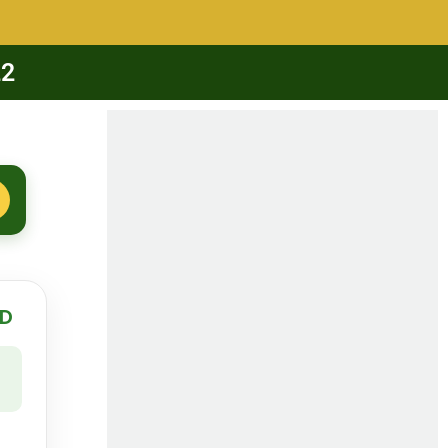
22
 D