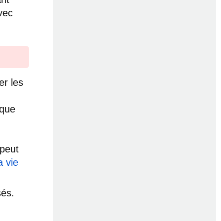
avec
r les
aque
 peut
a vie
és.