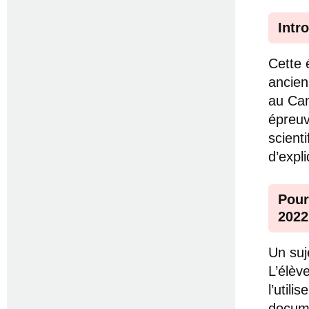
Intr
Cette 
ancien
au Cam
épreuve
scient
d’expl
Pour
2022
Un suj
L’élèv
l’util
docume