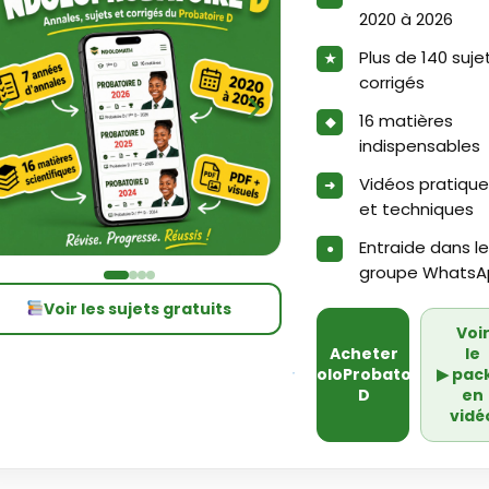
2020 à 2026
Plus de 140 suje
corrigés
‹
›
16 matières
indispensables
Vidéos pratiqu
et techniques
Entraide dans le
groupe WhatsA
Voir les sujets gratuits
Voi
Acheter
le
NdoloProbatoire
▶
pac
D
en
vidé