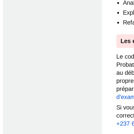
Anal
Exp
Ref
Les 
Le co
Probat
au débu
propre
prépar
d’exam
Si vou
correc
+237 