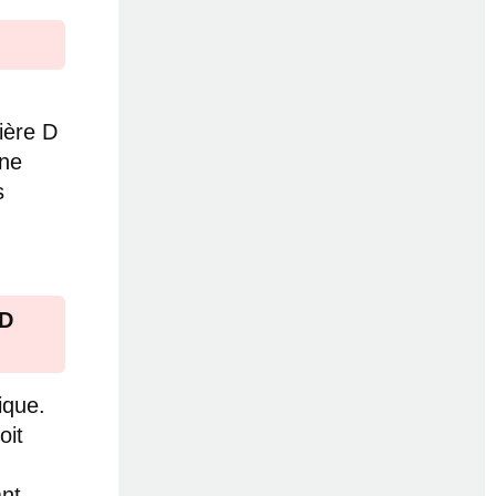
n
ière D
une
s
 D
ique.
oit
ant