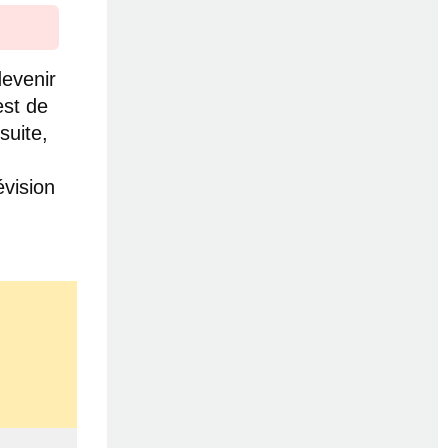
evenir
est de
suite,
évision