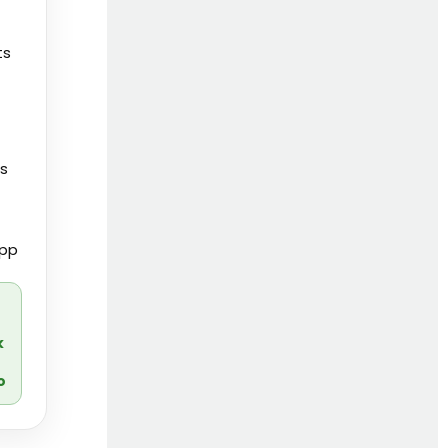
ts
es
pp
r
k
o