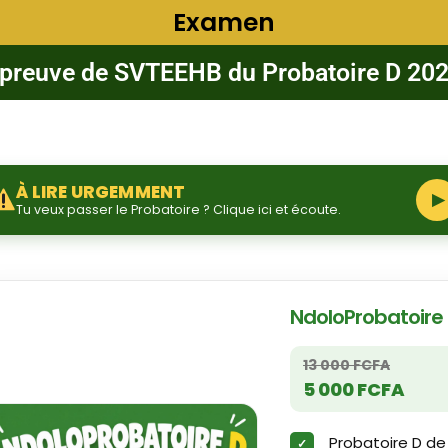
Examen
preuve de SVTEEHB du Probatoire D 20
À LIRE URGEMMENT
▶
Tu veux passer le Probatoire ? Clique ici et écoute.
NdoloProbatoire
13 000 FCFA
5 000 FCFA
Probatoire D de