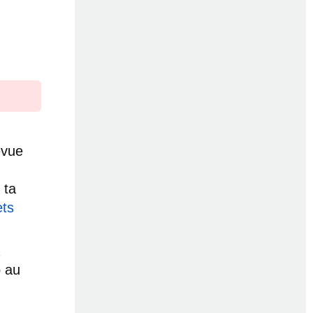
évue
 ta
ets
p au