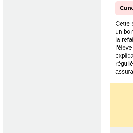
Conc
Cette 
un bon
la ref
l’élèv
explic
réguli
assura