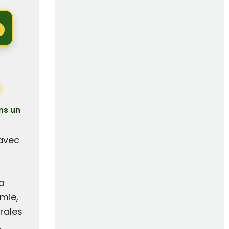
ns un
 avec
a
imie,
rales
,