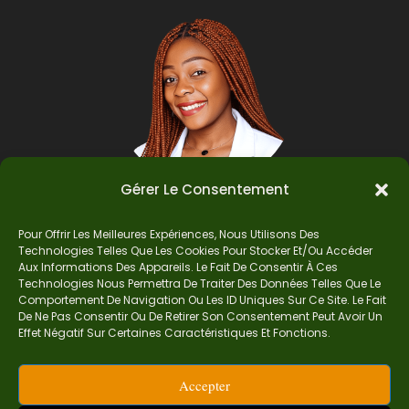
Gérer Le Consentement
Pour Offrir Les Meilleures Expériences, Nous Utilisons Des
Auteur
Technologies Telles Que Les Cookies Pour Stocker Et/ou Accéder
Aux Informations Des Appareils. Le Fait De Consentir À Ces
Technologies Nous Permettra De Traiter Des Données Telles Que Le
Comportement De Navigation Ou Les ID Uniques Sur Ce Site. Le Fait
Je suis Madame Mba, une enseignante certifiée
De Ne Pas Consentir Ou De Retirer Son Consentement Peut Avoir Un
de mathématiques. Sur Ndolomath, je partage
Effet Négatif Sur Certaines Caractéristiques Et Fonctions.
mes épreuves, documents mathématiques,
astuces et conseils pour t’aider à comprendre,
Accepter
aimer et réussir en maths pas à pas.