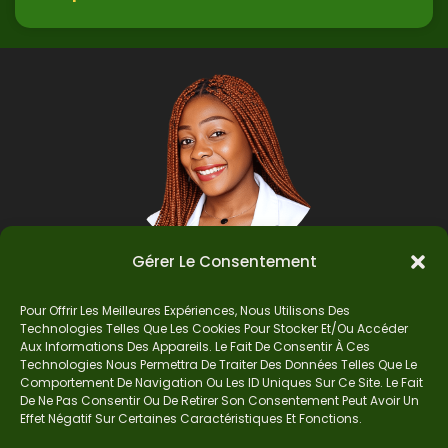
Gérer Le Consentement
Pour Offrir Les Meilleures Expériences, Nous Utilisons Des
Auteur
Technologies Telles Que Les Cookies Pour Stocker Et/ou Accéder
Aux Informations Des Appareils. Le Fait De Consentir À Ces
Technologies Nous Permettra De Traiter Des Données Telles Que Le
Comportement De Navigation Ou Les ID Uniques Sur Ce Site. Le Fait
Je suis Madame Mba, une enseignante certifiée
De Ne Pas Consentir Ou De Retirer Son Consentement Peut Avoir Un
de mathématiques. Sur Ndolomath, je partage
Effet Négatif Sur Certaines Caractéristiques Et Fonctions.
mes épreuves, documents mathématiques,