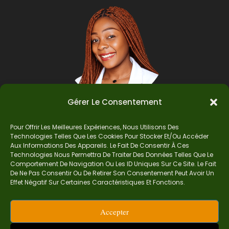
Gérer Le Consentement
Pour Offrir Les Meilleures Expériences, Nous Utilisons Des
Auteur
Technologies Telles Que Les Cookies Pour Stocker Et/ou Accéder
Aux Informations Des Appareils. Le Fait De Consentir À Ces
Technologies Nous Permettra De Traiter Des Données Telles Que Le
Comportement De Navigation Ou Les ID Uniques Sur Ce Site. Le Fait
Je suis Madame Mba, une enseignante certifiée
De Ne Pas Consentir Ou De Retirer Son Consentement Peut Avoir Un
de mathématiques. Sur Ndolomath, je partage
Effet Négatif Sur Certaines Caractéristiques Et Fonctions.
mes épreuves, documents mathématiques,
astuces et conseils pour t’aider à comprendre,
Accepter
aimer et réussir en maths pas à pas.