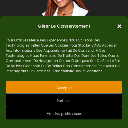
Gérer Le Consentement
Pour Offrir Les Meilleures Expériences, Nous Utilisons Des
Auteur
Technologies Telles Que Les Cookies Pour Stocker Et/ou Accéder
Aux Informations Des Appareils. Le Fait De Consentir À Ces
Technologies Nous Permettra De Traiter Des Données Telles Que Le
Comportement De Navigation Ou Les ID Uniques Sur Ce Site. Le Fait
Je suis Madame Mba, une enseignante certifiée
De Ne Pas Consentir Ou De Retirer Son Consentement Peut Avoir Un
de mathématiques. Sur Ndolomath, je partage
Effet Négatif Sur Certaines Caractéristiques Et Fonctions.
mes épreuves, documents mathématiques,
astuces et conseils pour t’aider à comprendre,
Accepter
aimer et réussir en maths pas à pas.
contact.ndolomath@gmail.com ou au
+237 682
Refuser
468 359
Voir les préférences