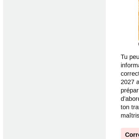
Tu peu
inform
correc
2027 a
prépar
d’abor
ton tr
maîtri
Corr