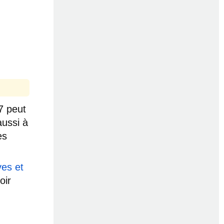
7 peut
aussi à
es
es et
oir