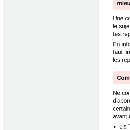
mieu
Une co
le suje
tes ré
En inf
faut l
les ré
Comm
Ne com
d’abor
certai
avant 
Lis