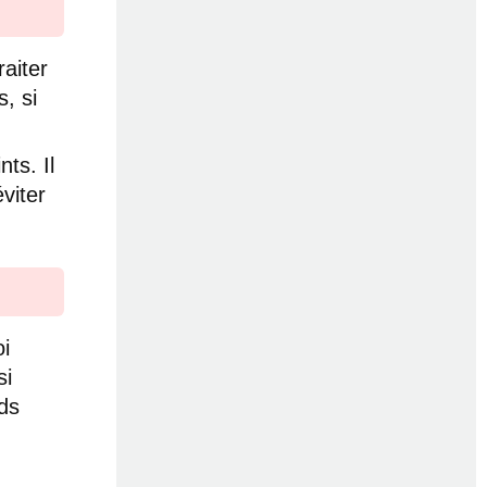
raiter
s, si
.
ts. Il
viter
i
si
ds