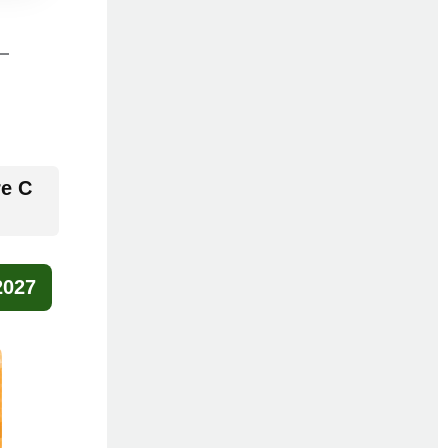
-
re C
2027