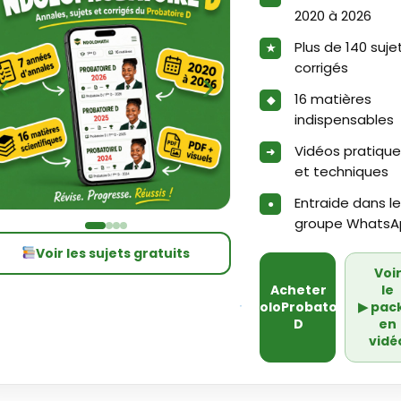
2020 à 2026
Plus de 140 suje
corrigés
‹
›
16 matières
indispensables
Vidéos pratiqu
et techniques
Entraide dans le
groupe WhatsA
Voir les sujets gratuits
Voi
Acheter
le
NdoloProbatoire
▶
pac
D
en
vidé