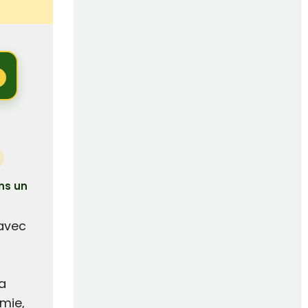
ns un
 avec
a
imie,