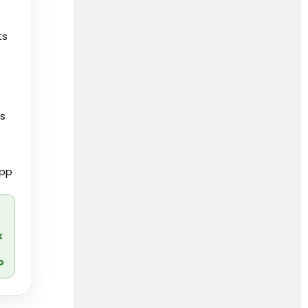
ts
es
pp
r
k
o