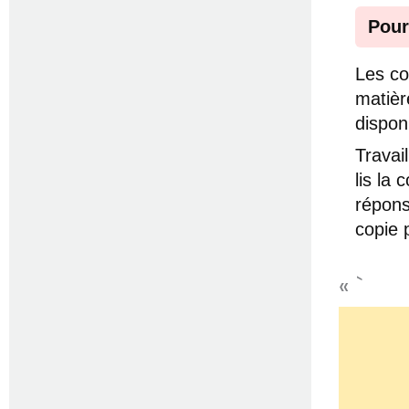
Pour
Les co
matièr
dispon
Travai
lis la
répons
copie 
« `