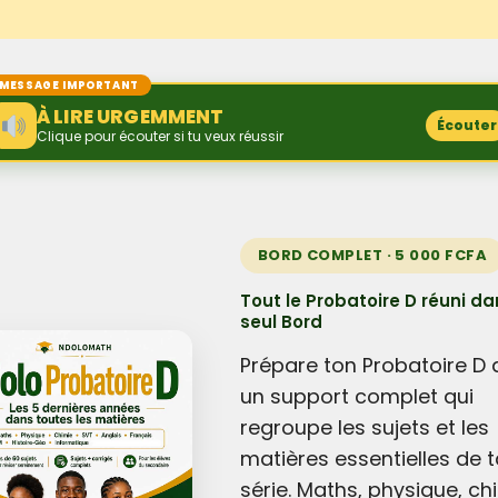
MESSAGE IMPORTANT
À LIRE URGEMMENT
Écouter
Clique pour écouter si tu veux réussir
BORD COMPLET · 5 000 FCFA
Tout le Probatoire D réuni da
seul Bord
Prépare ton Probatoire D
un support complet qui
regroupe les sujets et les
matières essentielles de t
série. Maths, physique, ch