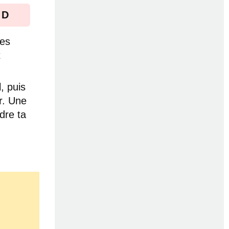
 D
res
t
, puis
r. Une
dre ta