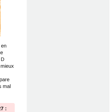
 en
te
 D
 mieux
mpare
s mal
7 :