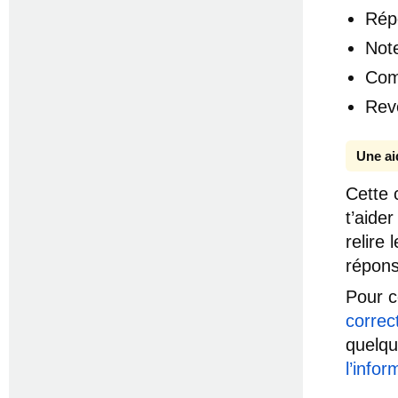
Rép
Note
Com
Rev
Une ai
Cette 
t’aide
relire 
répons
Pour c
correc
quelq
l’infor