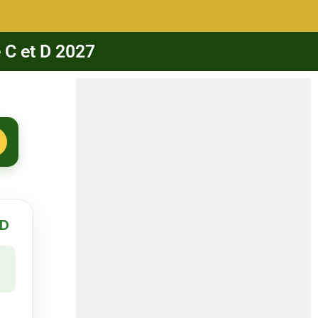
 C et D 2027
 D