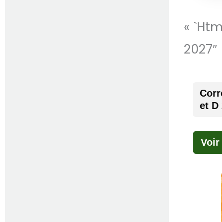
« `ht
2027″
Corr
et D
Voir