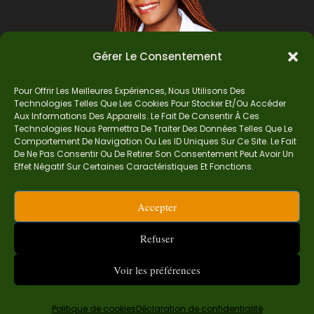
Gérer Le Consentement
Pour Offrir Les Meilleures Expériences, Nous Utilisons Des
Technologies Telles Que Les Cookies Pour Stocker Et/ou Accéder
Auteur
Aux Informations Des Appareils. Le Fait De Consentir À Ces
Technologies Nous Permettra De Traiter Des Données Telles Que Le
Comportement De Navigation Ou Les ID Uniques Sur Ce Site. Le Fait
De Ne Pas Consentir Ou De Retirer Son Consentement Peut Avoir Un
Je suis Madame Mba, une enseignante certifiée
Effet Négatif Sur Certaines Caractéristiques Et Fonctions.
de mathématiques. Sur Ndolomath, je partage
mes épreuves, documents mathématiques,
Accepter
astuces et conseils pour t’aider à comprendre,
aimer et réussir en maths pas à pas.
Refuser
contact.ndolomath@gmail.com ou au
+237 682
468 359
Voir les préférences
Politique de cookies
Déclaration de confidentialité