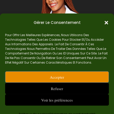
Gérer Le Consentement
Pour Offrir Les Meilleures Expériences, Nous Utilisons Des
Technologies Telles Que Les Cookies Pour Stocker Et/ou Accéder
Auteur
Aux Informations Des Appareils. Le Fait De Consentir À Ces
Technologies Nous Permettra De Traiter Des Données Telles Que Le
Comportement De Navigation Ou Les ID Uniques Sur Ce Site. Le Fait
De Ne Pas Consentir Ou De Retirer Son Consentement Peut Avoir Un
Je suis Madame Mba, une enseignante certifiée
Effet Négatif Sur Certaines Caractéristiques Et Fonctions.
de mathématiques. Sur Ndolomath, je partage
mes épreuves, documents mathématiques,
Accepter
astuces et conseils pour t’aider à comprendre,
aimer et réussir en maths pas à pas.
Refuser
contact.ndolomath@gmail.com ou au
+237 682
468 359
Voir les préférences