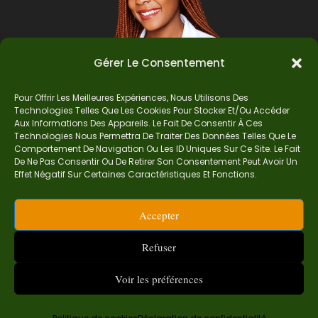
Gérer Le Consentement
Pour Offrir Les Meilleures Expériences, Nous Utilisons Des
Technologies Telles Que Les Cookies Pour Stocker Et/ou Accéder
Auteur
Aux Informations Des Appareils. Le Fait De Consentir À Ces
Technologies Nous Permettra De Traiter Des Données Telles Que Le
Comportement De Navigation Ou Les ID Uniques Sur Ce Site. Le Fait
De Ne Pas Consentir Ou De Retirer Son Consentement Peut Avoir Un
Je suis Madame Mba, une enseignante certifiée
Effet Négatif Sur Certaines Caractéristiques Et Fonctions.
de mathématiques. Sur Ndolomath, je partage
mes épreuves, documents mathématiques,
Accepter
astuces et conseils pour t’aider à comprendre,
aimer et réussir en maths pas à pas.
Refuser
contact.ndolomath@gmail.com ou au
+237 682
468 359
Voir les préférences