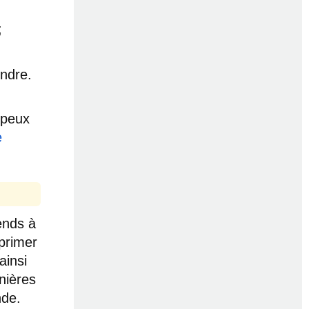
;
ndre.
 peux
e
ends à
primer
ainsi
nières
nde.