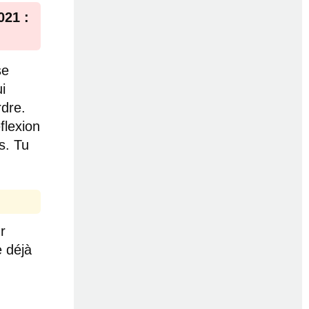
021 :
se
i
rdre.
flexion
s. Tu
r
e déjà