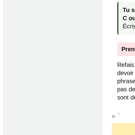
Tu s
C ou
Écri
Pren
Refais
devoir
phrase
pas de
sont d
« `