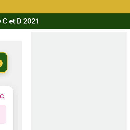
e C et D 2021
 C