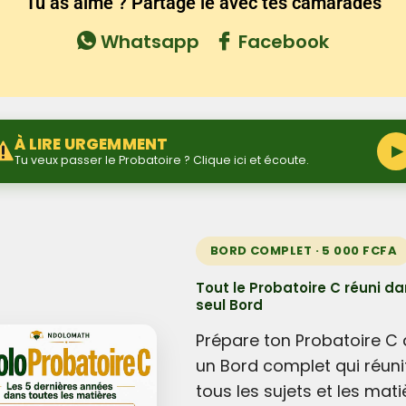
Tu as aimé ? Partage le avec tes camarades
Whatsapp
Facebook
À LIRE URGEMMENT
▶
Tu veux passer le Probatoire ? Clique ici et écoute.
BORD COMPLET · 5 000 FCFA
Tout le Probatoire C réuni d
seul Bord
Prépare ton Probatoire C
un Bord complet qui réuni
tous les sujets et les mati