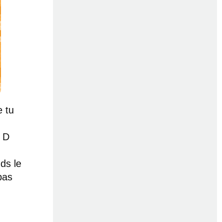
e tu
t D
ds le
pas