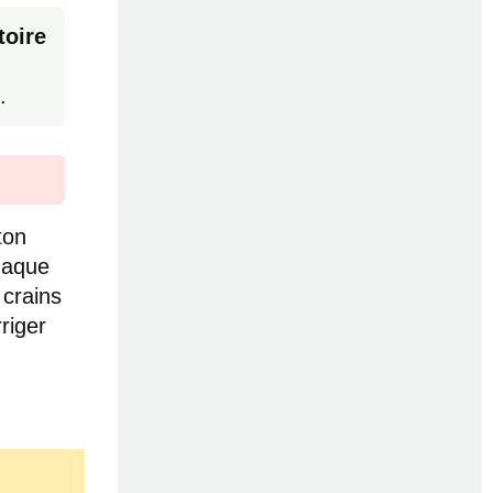
toire
.
ton
haque
 crains
riger