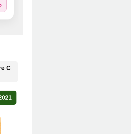
o
re C
 2021