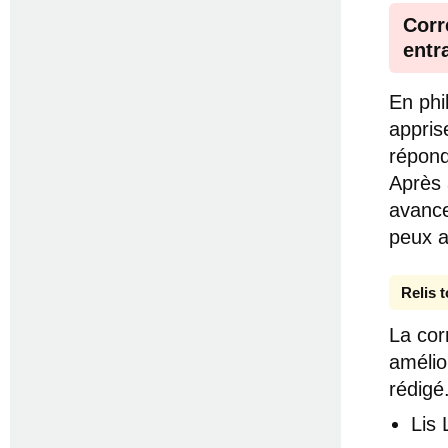
Corr
entr
En phi
appris
répond
Après a
avance
peux a
Relis 
La cor
amélio
rédigé
Lis