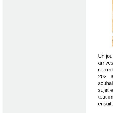
Un jou
arrive
correc
2021 a
souhai
sujet 
tout i
ensuit