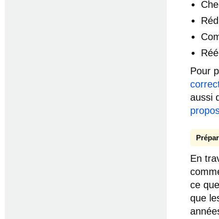
Che
Réd
Com
Réé
Pour p
correc
aussi 
propo
Prépar
En tra
commen
ce que
que le
années