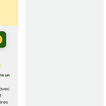
ans un
 avec
t
ères