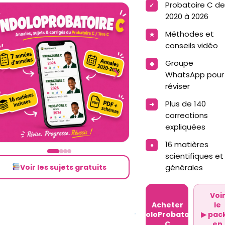
Probatoire C de
2020 à 2026
Méthodes et
conseils vidéo
Groupe
‹
›
WhatsApp pour
réviser
Plus de 140
corrections
expliquées
16 matières
scientifiques et
Voir les sujets gratuits
générales
Voi
Acheter
le
NdoloProbatoire
▶
pac
C
en