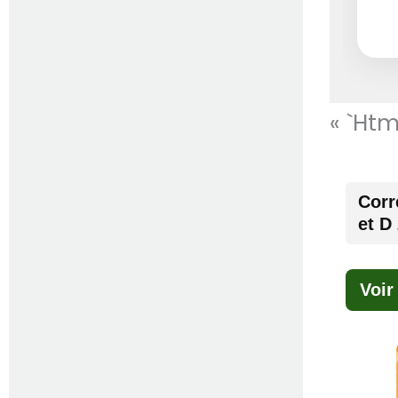
« `htm
Corr
et D
Voir