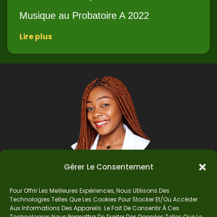
Musique au Probatoire A 2022
Lire plus
Gérer Le Consentement
Pour Offrir Les Meilleures Expériences, Nous Utilisons Des
Auteur
Technologies Telles Que Les Cookies Pour Stocker Et/ou Accéder
Aux Informations Des Appareils. Le Fait De Consentir À Ces
Technologies Nous Permettra De Traiter Des Données Telles Que Le