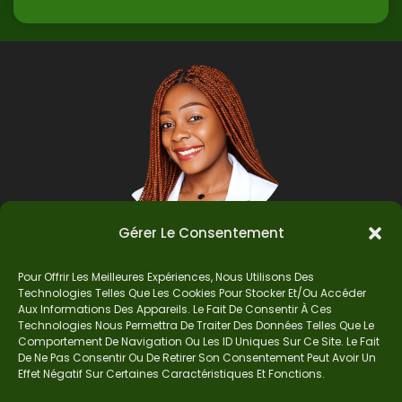
Gérer Le Consentement
Pour Offrir Les Meilleures Expériences, Nous Utilisons Des
Auteur
Technologies Telles Que Les Cookies Pour Stocker Et/ou Accéder
Aux Informations Des Appareils. Le Fait De Consentir À Ces
Technologies Nous Permettra De Traiter Des Données Telles Que Le
Comportement De Navigation Ou Les ID Uniques Sur Ce Site. Le Fait
Je suis Madame Mba, une enseignante certifiée
De Ne Pas Consentir Ou De Retirer Son Consentement Peut Avoir Un
de mathématiques. Sur Ndolomath, je partage
Effet Négatif Sur Certaines Caractéristiques Et Fonctions.
mes épreuves, documents mathématiques,