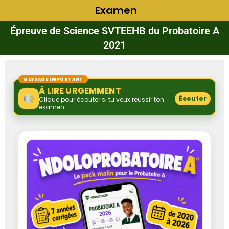
Examen
Épreuve de Science SVTEEHB du Probatoire A
2021
MESSAGE IMPORTANT
À LIRE URGEMMENT
Écouter
Clique pour écouter si tu veux reussir ton
examen