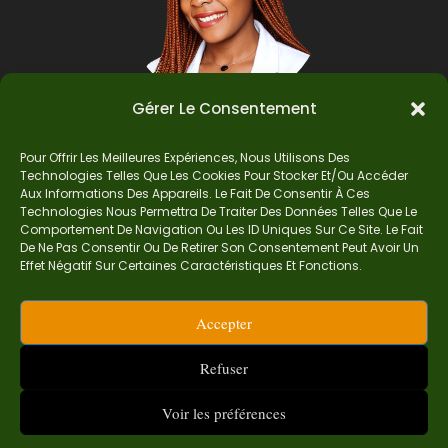
Gérer Le Consentement
Pour Offrir Les Meilleures Expériences, Nous Utilisons Des
Auteur
Technologies Telles Que Les Cookies Pour Stocker Et/ou Accéder
Aux Informations Des Appareils. Le Fait De Consentir À Ces
Technologies Nous Permettra De Traiter Des Données Telles Que Le
Comportement De Navigation Ou Les ID Uniques Sur Ce Site. Le Fait
Je suis Madame Mba, une enseignante certifiée
De Ne Pas Consentir Ou De Retirer Son Consentement Peut Avoir Un
de mathématiques. Sur Ndolomath, je partage
Effet Négatif Sur Certaines Caractéristiques Et Fonctions.
mes épreuves, documents mathématiques,
astuces et conseils pour t’aider à comprendre,
Accepter
aimer et réussir en maths pas à pas.
contact.ndolomath@gmail.com ou au
+237 682
Refuser
468 359
Voir les préférences