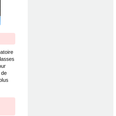
atoire
classes
our
e de
plus