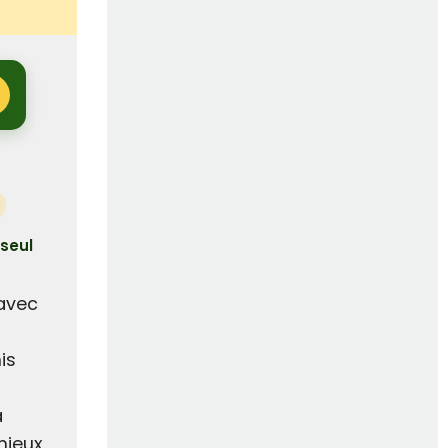
 seul
 avec
is
à
mieux