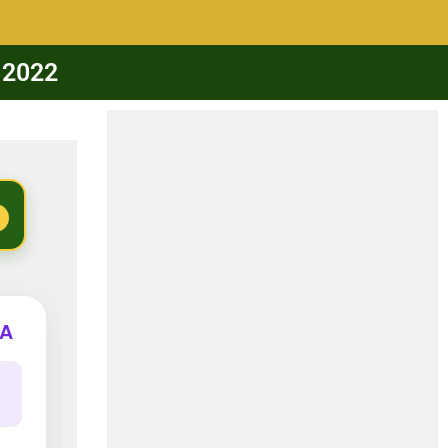
 2022
 A