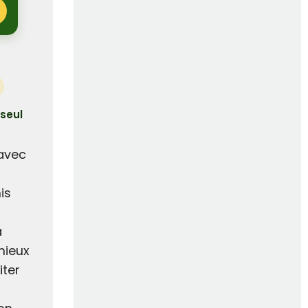
 seul
 avec
is
à
mieux
iter