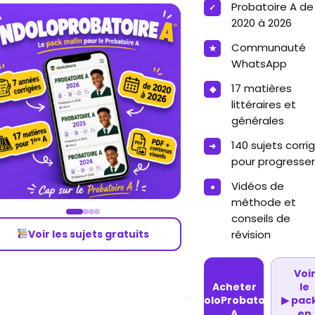
Probatoire A de
2020 à 2026
Communauté
WhatsApp
17 matières
littéraires et
générales
140 sujets corri
pour progresser
Vidéos de
méthode et
conseils de
Voir les sujets gratuits
révision
Voi
Acheter
le
NdoloProbatoire
▶
pac
A
en