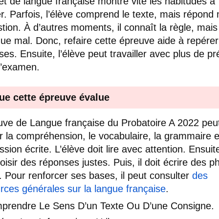
et de langue française montre vite les habitudes à
er. Parfois, l’élève comprend le texte, mais répond
stion. À d’autres moments, il connaît la règle, mais
ique mal. Donc, refaire cette épreuve aide à repére
ses. Ensuite, l’élève peut travailler avec plus de pr
l’examen.
ue cette épreuve évalue
uve de Langue française du Probatoire A 2022 peu
r la compréhension, le vocabulaire, la grammaire e
ssion écrite. L’élève doit lire avec attention. Ensuite,
hoisir des réponses justes. Puis, il doit écrire des 
s. Pour renforcer ses bases, il peut consulter
des
rces générales sur la langue française
.
prendre Le Sens D’un Texte Ou D’une Consigne.