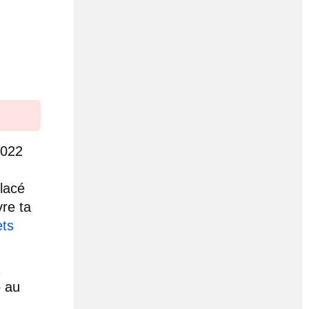
2022
placé
re ta
ets
p au