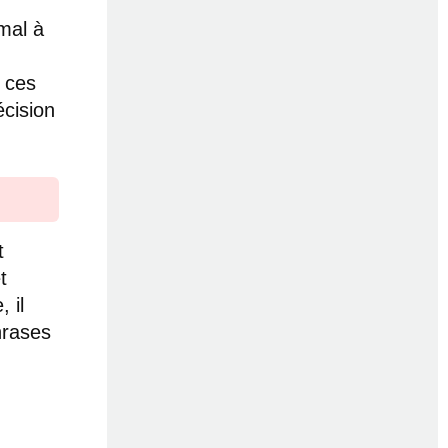
 mal à
r ces
écision
t
t
 il
phrases