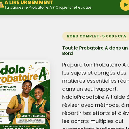
À LIRE URGEMMENT
▶
Tu passes le Probatoire A ? Clique ici et écoute.
BORD COMPLET · 5 000 FCFA
Tout le Probatoire A dans un
Bord
Prépare ton Probatoire A
les sujets et corrigés des
matières essentielles réun
dans un seul support.
NdoloProbatoire A t’aide 
réviser avec méthode, à 
répartir tes efforts et à év
les achats multiples qui