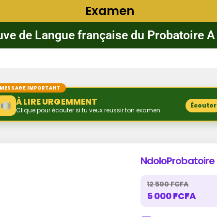
Examen
uve de Langue française du Probatoire A
MESSAGE IMPORTANT
À LIRE URGEMMENT
Écouter
Clique pour écouter si tu veux reussir ton examen
NdoloProbatoire
12 500 FCFA
5 000 FCFA