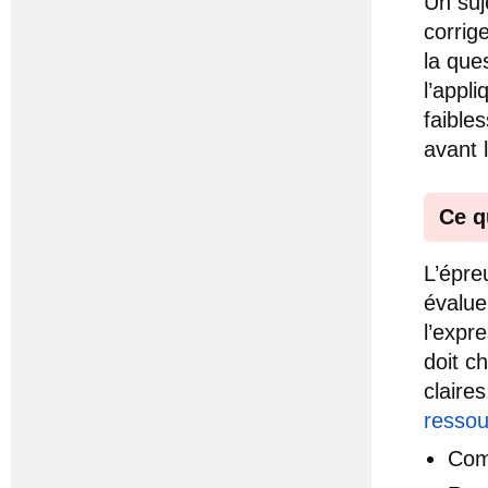
Un suj
corrig
la que
l’appl
faibles
avant 
Ce q
L’épre
évalue
l’expre
doit c
claire
ressou
Com