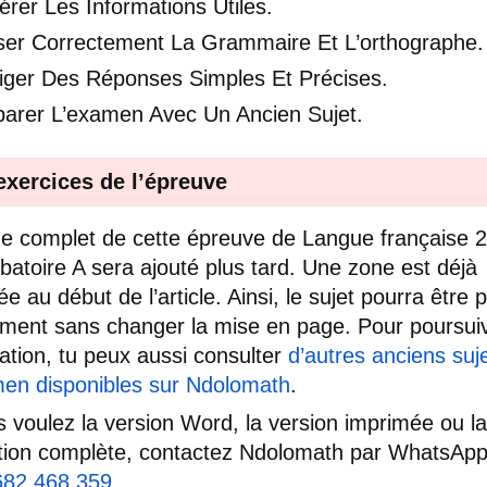
rer Les Informations Utiles.
liser Correctement La Grammaire Et L’orthographe.
iger Des Réponses Simples Et Précises.
parer L’examen Avec Un Ancien Sujet.
exercices de l’épreuve
e complet de cette épreuve de Langue française 
batoire A sera ajouté plus tard. Une zone est déjà
e au début de l’article. Ainsi, le sujet pourra être 
ment sans changer la mise en page. Pour poursuiv
ation, tu peux aussi consulter
d’autres anciens suj
en disponibles sur Ndolomath
.
s voulez la version Word, la version imprimée ou la
tion complète, contactez Ndolomath par WhatsAp
682 468 359
.