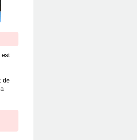
 est
t de
la