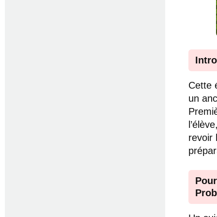
Intr
Cette 
un anc
Premiè
l’élèv
revoir 
prépar
Pour
Prob