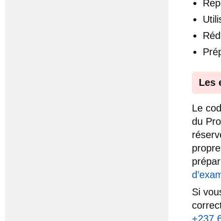
Repé
Uti
Réd
Pré
Les 
Le cod
du Pro
réservé
propre
prépar
d’exam
Si vou
correc
+237 