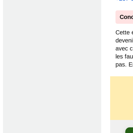
Conc
Cette 
deveni
avec ca
les fa
pas. E