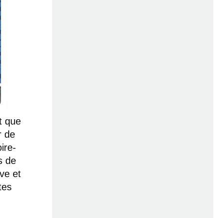
t que
r de
ire-
s de
ve et
tes