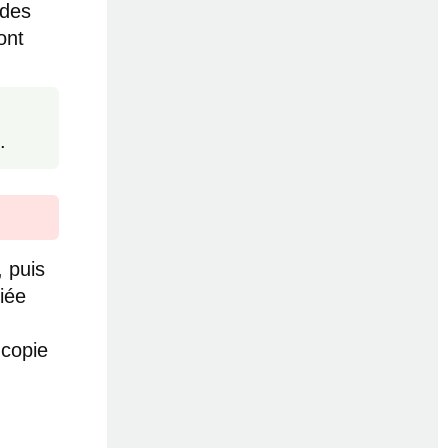
 des
ont
.
, puis
iée
 copie