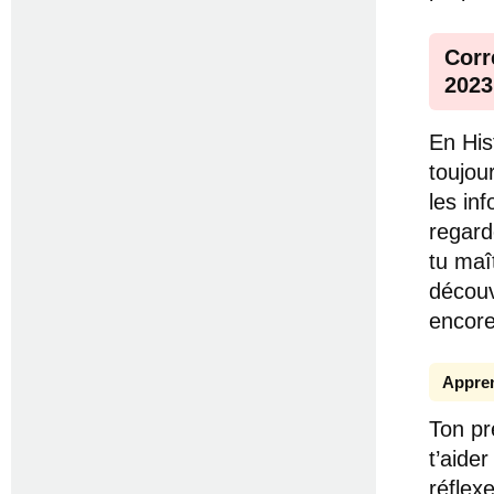
Corr
2023
En His
toujou
les inf
regard
tu maî
découv
encore
Appren
Ton pre
t’aider
réflexe