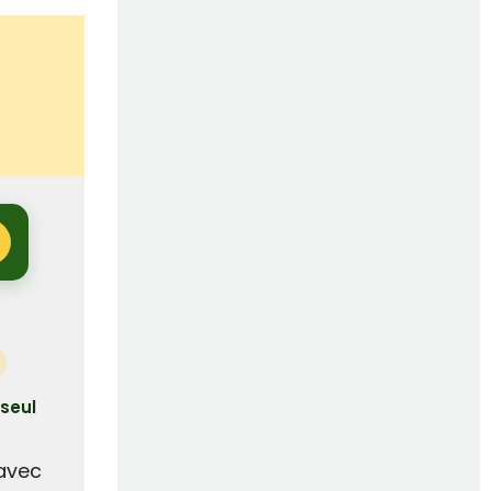
 seul
 avec