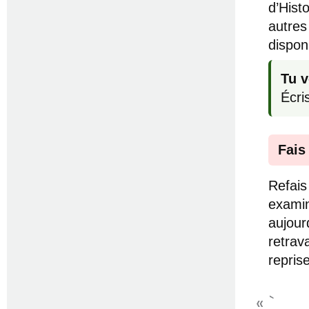
d’Hist
autres
dispon
Tu v
Écri
Fais
Refais
examin
aujour
retrav
repris
« `