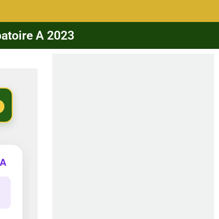
batoire A 2023
 A