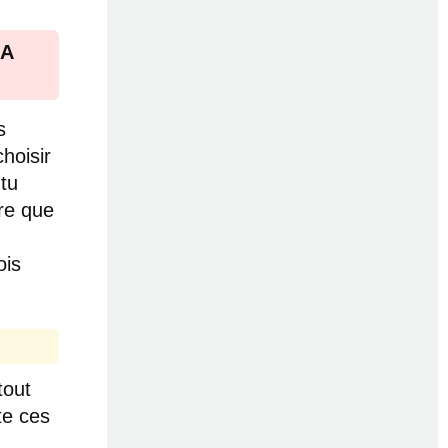
 A
s
hoisir
 tu
ire que
ois
tout
pte ces