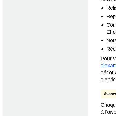
Rel
Rep
Com
Effo
Not
Réé
Pour v
d’exam
découv
d’enri
Avance
Chaque
à l’ai