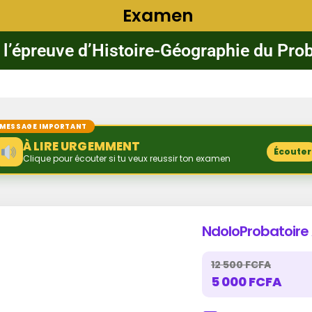
Examen
 l’épreuve d’Histoire-Géographie du Pro
MESSAGE IMPORTANT
À LIRE URGEMMENT
Écouter
Clique pour écouter si tu veux reussir ton examen
NdoloProbatoire
12 500 FCFA
5 000 FCFA