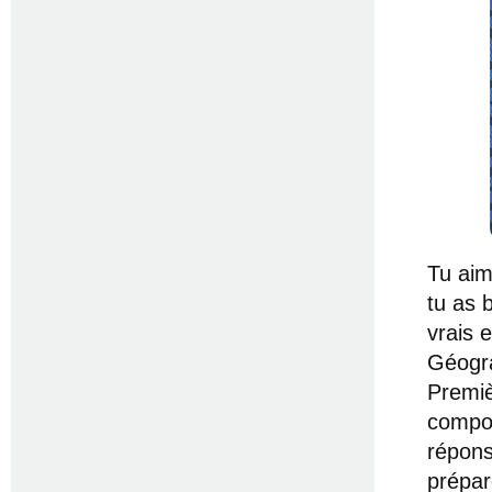
Tu aim
tu as 
vrais 
Géogra
Premiè
compos
répons
prépar