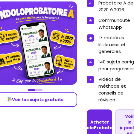
Probatoire A de
2020 à 2026
Communauté
WhatsApp
17 matières
littéraires et
générales
140 sujets corri
pour progresser
Vidéos de
méthode et
conseils de
Voir les sujets gratuits
révision
Voi
Acheter
le
NdoloProbatoire
▶
pac
A
en