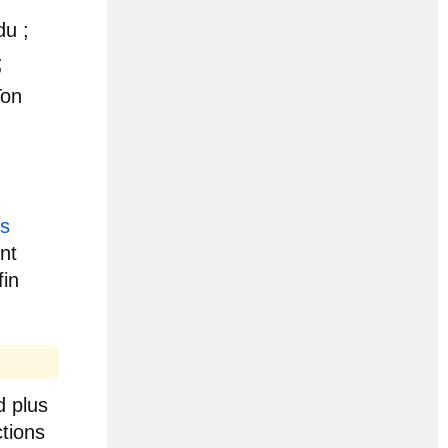
du ;
;
Ton
ns
nt
in
d plus
ctions