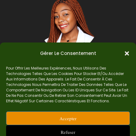
Gérer Le Consentement
Pour Offrir Les Meilleures Expériences, Nous Utilisons Des
Auteur
Technologies Telles Que Les Cookies Pour Stocker Et/ou Accéder
Aux Informations Des Appareils. Le Fait De Consentir À Ces
Technologies Nous Permettra De Traiter Des Données Telles Que Le
Comportement De Navigation Ou Les ID Uniques Sur Ce Site. Le Fait
Je suis Madame Mba, une enseignante certifiée
De Ne Pas Consentir Ou De Retirer Son Consentement Peut Avoir Un
de mathématiques. Sur Ndolomath, je partage
Effet Négatif Sur Certaines Caractéristiques Et Fonctions.
mes épreuves, documents mathématiques,
astuces et conseils pour t’aider à comprendre,
Accepter
aimer et réussir en maths pas à pas.
contact.ndolomath@gmail.com ou au
+237 682
Refuser