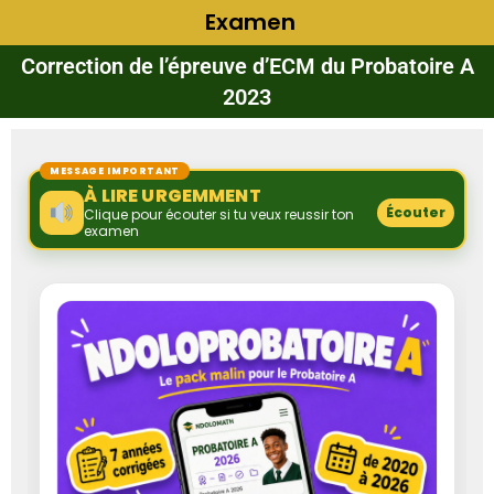
Examen
Correction de l’épreuve d’ECM du Probatoire A
2023
MESSAGE IMPORTANT
À LIRE URGEMMENT
Écouter
Clique pour écouter si tu veux reussir ton
examen