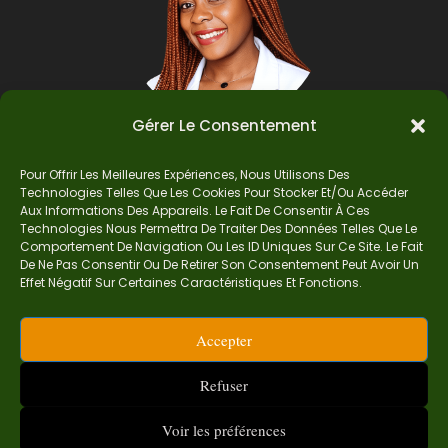
Gérer Le Consentement
Pour Offrir Les Meilleures Expériences, Nous Utilisons Des
Auteur
Technologies Telles Que Les Cookies Pour Stocker Et/ou Accéder
Aux Informations Des Appareils. Le Fait De Consentir À Ces
Technologies Nous Permettra De Traiter Des Données Telles Que Le
Comportement De Navigation Ou Les ID Uniques Sur Ce Site. Le Fait
Je suis Madame Mba, une enseignante certifiée
De Ne Pas Consentir Ou De Retirer Son Consentement Peut Avoir Un
de mathématiques. Sur Ndolomath, je partage
Effet Négatif Sur Certaines Caractéristiques Et Fonctions.
mes épreuves, documents mathématiques,
astuces et conseils pour t’aider à comprendre,
Accepter
aimer et réussir en maths pas à pas.
contact.ndolomath@gmail.com ou au
+237 682
Refuser
468 359
Voir les préférences