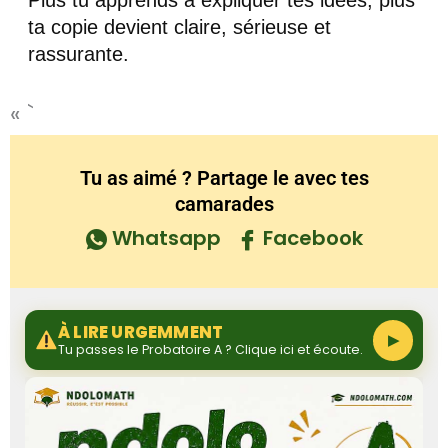
Plus tu apprends à expliquer tes idées, plus
ta copie devient claire, sérieuse et
rassurante.
« `
Tu as aimé ? Partage le avec tes
camarades
Whatsapp
Facebook
À LIRE URGEMMENT
▶
Tu passes le Probatoire A ? Clique ici et écoute.