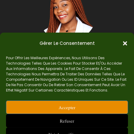
Gérer Le Consentement
Pour Offrir Les Meilleures Expériences, Nous Utilisons Des
Auteur
Technologies Telles Que Les Cookies Pour Stocker Et/ou Accéder
Aux Informations Des Appareils. Le Fait De Consentir À Ces
Technologies Nous Permettra De Traiter Des Données Telles Que Le
Comportement De Navigation Ou Les ID Uniques Sur Ce Site. Le Fait
Je suis Madame Mba, une enseignante certifiée
De Ne Pas Consentir Ou De Retirer Son Consentement Peut Avoir Un
de mathématiques. Sur Ndolomath, je partage
Effet Négatif Sur Certaines Caractéristiques Et Fonctions.
mes épreuves, documents mathématiques,
astuces et conseils pour t’aider à comprendre,
Accepter
aimer et réussir en maths pas à pas.
contact.ndolomath@gmail.com ou au
+237 682
Refuser
468 359