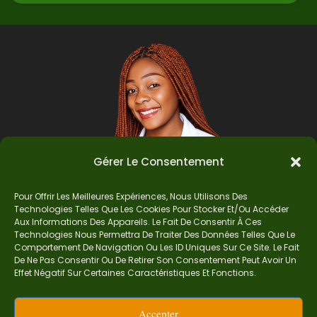
Gérer Le Consentement
Pour Offrir Les Meilleures Expériences, Nous Utilisons Des
Technologies Telles Que Les Cookies Pour Stocker Et/ou Accéder
Auteur
Aux Informations Des Appareils. Le Fait De Consentir À Ces
Technologies Nous Permettra De Traiter Des Données Telles Que Le
Comportement De Navigation Ou Les ID Uniques Sur Ce Site. Le Fait
De Ne Pas Consentir Ou De Retirer Son Consentement Peut Avoir Un
Je suis Madame Mba, une enseignante certifiée
Effet Négatif Sur Certaines Caractéristiques Et Fonctions.
de mathématiques. Sur Ndolomath, je partage
mes épreuves, documents mathématiques,
Accepter