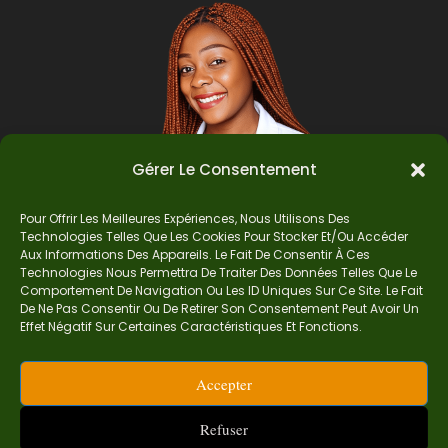
Gérer Le Consentement
Pour Offrir Les Meilleures Expériences, Nous Utilisons Des
Technologies Telles Que Les Cookies Pour Stocker Et/ou Accéder
Auteur
Aux Informations Des Appareils. Le Fait De Consentir À Ces
Technologies Nous Permettra De Traiter Des Données Telles Que Le
Comportement De Navigation Ou Les ID Uniques Sur Ce Site. Le Fait
De Ne Pas Consentir Ou De Retirer Son Consentement Peut Avoir Un
Je suis Madame Mba, une enseignante certifiée
Effet Négatif Sur Certaines Caractéristiques Et Fonctions.
de mathématiques. Sur Ndolomath, je partage
mes épreuves, documents mathématiques,
Accepter
astuces et conseils pour t’aider à comprendre,
aimer et réussir en maths pas à pas.
Refuser
contact.ndolomath@gmail.com ou au
+237 682