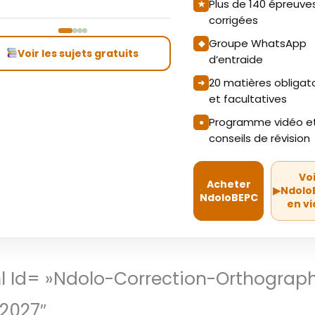
Plus de 140 épreuve
corrigées
Groupe WhatsApp
Voir les sujets gratuits
d’entraide
20 matières obligat
et facultatives
Programme vidéo e
conseils de révision
Vo
Acheter
▶
Ndolo
NdoloBEPC
en v
ml Id= »ndolo-Correction-Orthograp
2027″