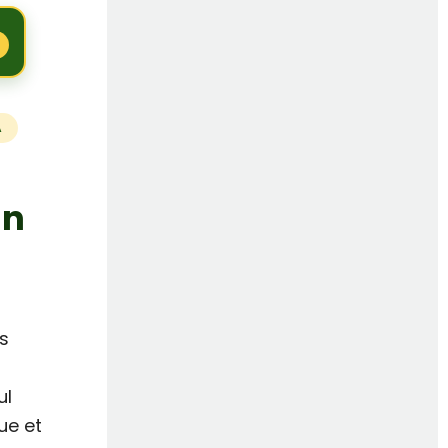
A
un
rs
s
ul
ue et