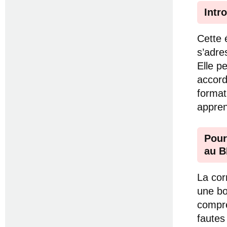
Intr
Cette 
s’adre
Elle p
accord
format
appren
Pour
au B
La cor
une bo
compre
fautes