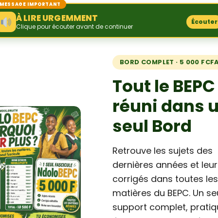
MESSAGE IMPORTANT
À LIRE URGEMMENT
Écouter
Clique pour écouter avant de continuer
BORD COMPLET · 5 000 FCF
Tout le BEPC
réuni dans 
seul Bord
Retrouve les sujets des
dernières années et leu
corrigés dans toutes le
matières du BEPC. Un se
support complet, pratiq