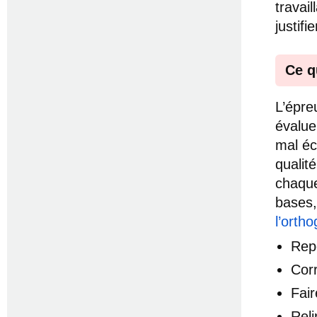
travai
justifi
Ce q
L’épre
évalue
mal éc
qualité
chaque
bases,
l’orth
Rep
Corr
Fair
Rel