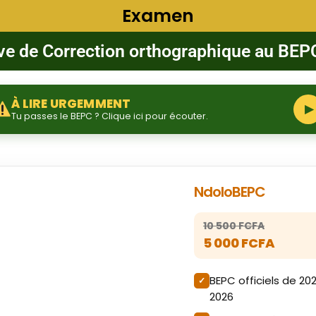
Examen
ve de Correction orthographique au BEP
À LIRE URGEMMENT
▶
Tu passes le BEPC ? Clique ici pour écouter.
NdoloBEPC
10 500 FCFA
5 000 FCFA
BEPC officiels de 20
2026