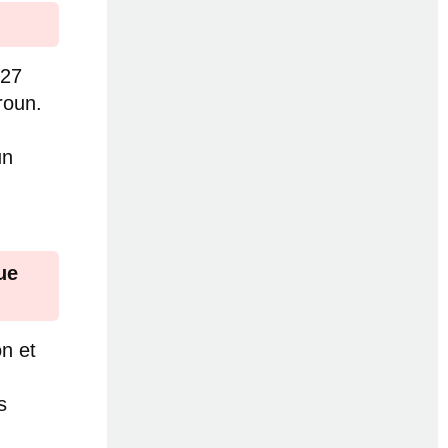
027
roun.
un
ue
n et
s