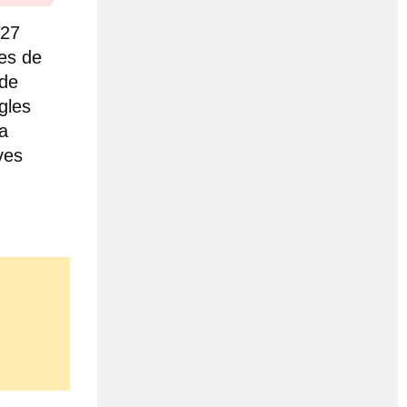
027
ves de
 de
ègles
la
ves