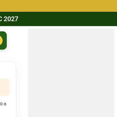
C 2027
20 à