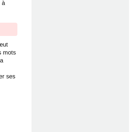
, à
.
eut
es mots
la
er ses