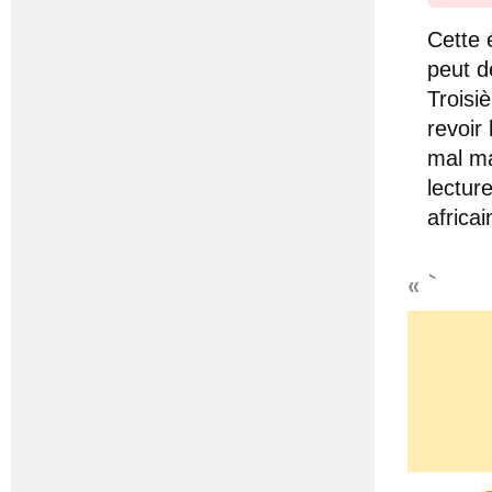
Cette 
peut d
Troisi
revoir
mal ma
lectur
africa
« `