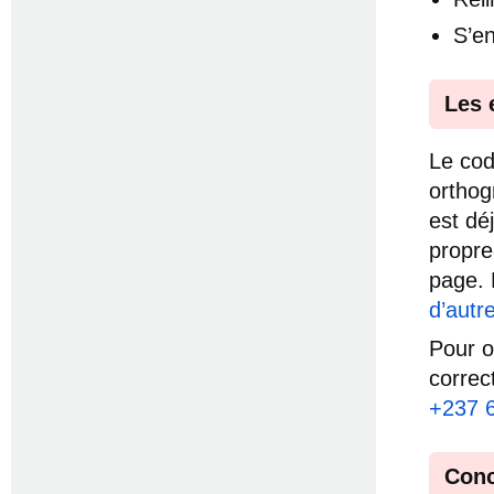
S’e
Les 
Le cod
orthog
est dé
propre
page. 
d’autr
Pour o
correc
+237 
Conc