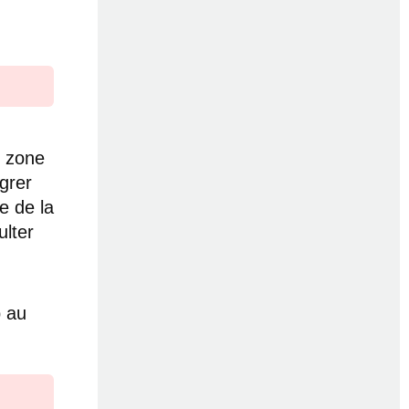
e zone
égrer
e de la
ulter
p au