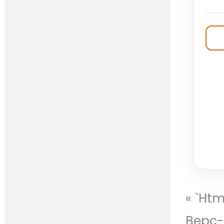
« `ht
Bepc-