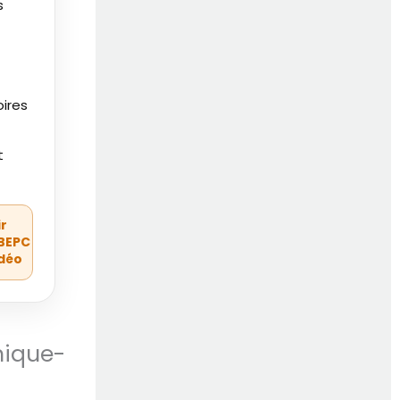
s
oires
t
ir
BEPC
idéo
hique-