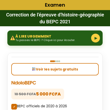
Examen
Correction de l’épreuve d’histoire-géographie
du BEPC 2021
À LIRE URGEMMENT
▶
Tu passes le BEPC ? Clique ici pour écouter.
‹
›
Voir les sujets gratuits
NdoloBEPC
5 000 FCFA
10 500 FCFA
BEPC officiels de 2020 à 2026