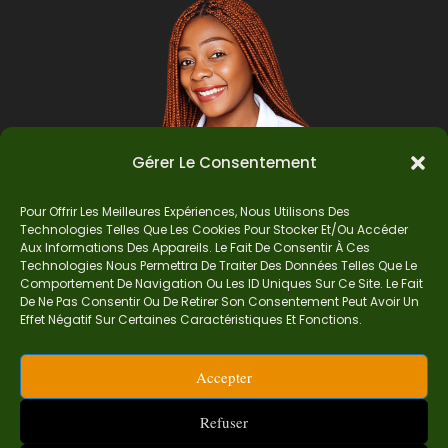
Gérer Le Consentement
Pour Offrir Les Meilleures Expériences, Nous Utilisons Des
Technologies Telles Que Les Cookies Pour Stocker Et/ou Accéder
Auteur
Aux Informations Des Appareils. Le Fait De Consentir À Ces
Technologies Nous Permettra De Traiter Des Données Telles Que Le
Comportement De Navigation Ou Les ID Uniques Sur Ce Site. Le Fait
De Ne Pas Consentir Ou De Retirer Son Consentement Peut Avoir Un
Je suis Madame Mba, une enseignante certifiée
Effet Négatif Sur Certaines Caractéristiques Et Fonctions.
de mathématiques. Sur Ndolomath, je partage
mes épreuves, documents mathématiques,
Accepter
astuces et conseils pour t’aider à comprendre,
aimer et réussir en maths pas à pas.
Refuser
contact.ndolomath@gmail.com ou au
+237 682