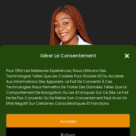
Gérer Le Consentement
Pour Offrir Les Meilleures Expériences, Nous Utilisons Des
Technologies Telles Que Les Cookies Pour Stocker Et/ou Accéder
Auteur
Aux Informations Des Appareils. Le Fait De Consentir À Ces
Technologies Nous Permettra De Traiter Des Données Telles Que Le
Comportement De Navigation Ou Les ID Uniques Sur Ce Site. Le Fait
De Ne Pas Consentir Ou De Retirer Son Consentement Peut Avoir Un
Je suis Madame Mba, une enseignante certifiée
Effet Négatif Sur Certaines Caractéristiques Et Fonctions.
de mathématiques. Sur Ndolomath, je partage
mes épreuves, documents mathématiques,
Accepter
astuces et conseils pour t’aider à comprendre,
aimer et réussir en maths pas à pas.
Refuser