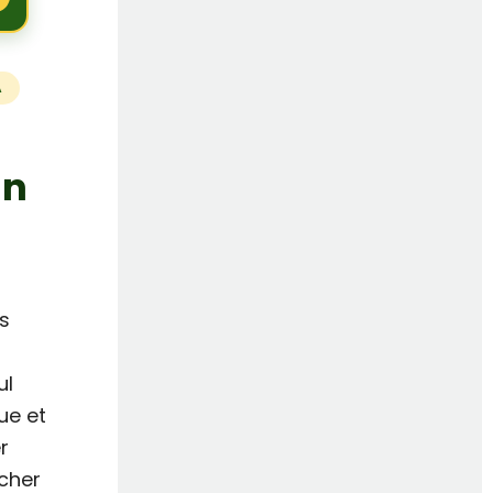
A
un
rs
s
ul
ue et
r
cher