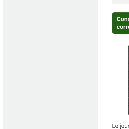
Cons
corr
Le jou