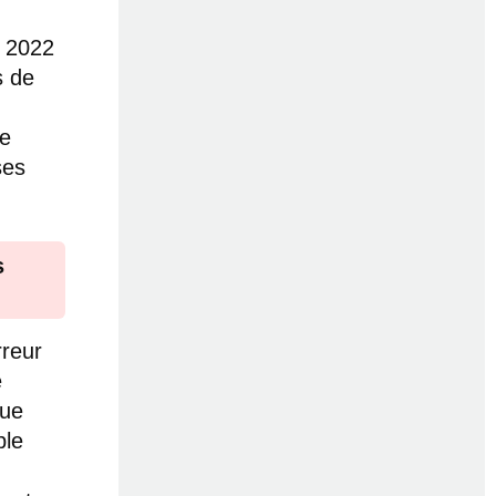
C 2022
s de
te
ses
s
rreur
e
lue
ble