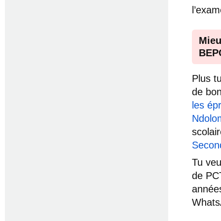
l’exam
Mieu
BEP
Plus t
de bon
les ép
Ndolo
scolair
Secon
Tu veu
de PCT
années
Whats