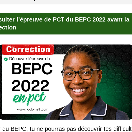
ulter l’épreuve de PCT du BEPC 2022 avant la
ection
r du BEPC, tu ne pourras pas découvrir tes difficul