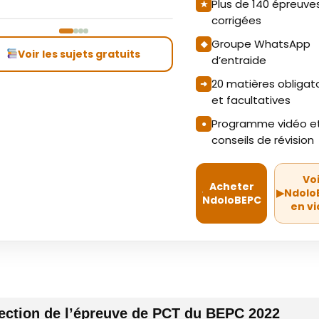
Plus de 140 épreuve
corrigées
Groupe WhatsApp
Voir les sujets gratuits
d’entraide
20 matières obligat
et facultatives
Programme vidéo e
conseils de révision
Vo
Acheter
▶
Ndolo
NdoloBEPC
en v
ection de l’épreuve de PCT du BEPC 2022