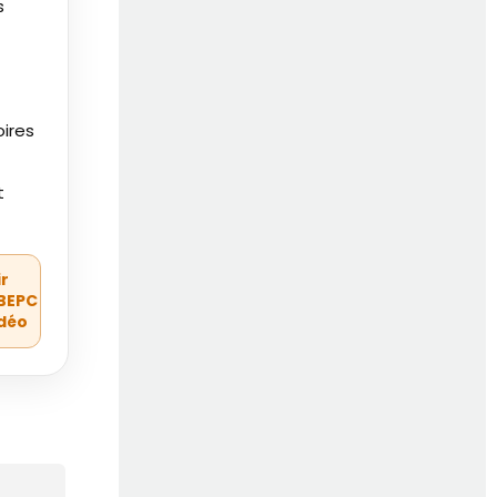
s
oires
t
ir
BEPC
idéo