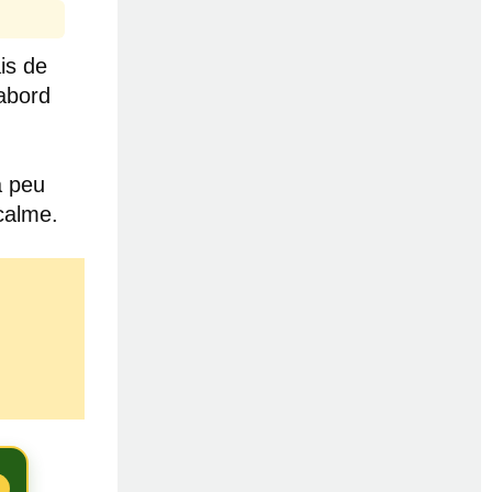
ais de
abord
à peu
calme.