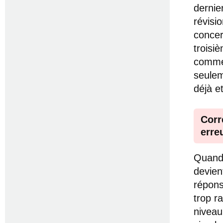
dernie
révisi
concer
troisi
commen
seulem
déjà e
Corr
erre
Quand 
devien
répons
trop r
niveau