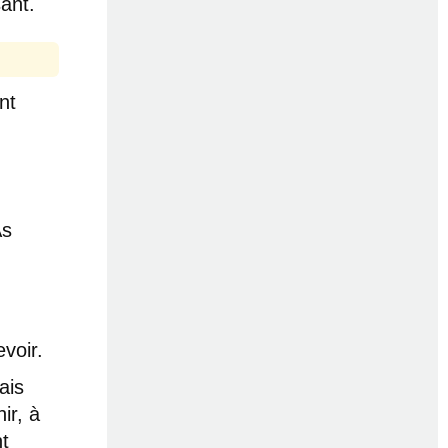
sant.
nt
As
voir.
ais
ir, à
t