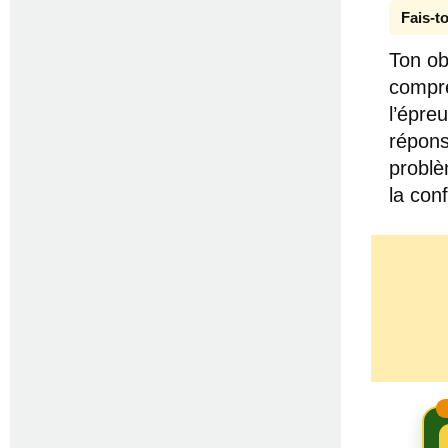
Fais-to
Ton ob
compre
l’épre
répons
problè
la con