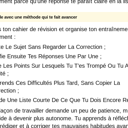
ment parce qu’une réponse te paraît claire en la li
lle avec une méthode qui te fait avancer
 ton cahier de révision et organise ton entraîneme
ment :
te Le Sujet Sans Regarder La Correction ;
ifie Ensuite Tes Réponses Une Par Une ;
e Les Points Sur Lesquels Tu T’es Trompé Ou Tu 
té ;
ends Ces Difficultés Plus Tard, Sans Copier La
ection ;
de Une Liste Courte De Ce Que Tu Dois Encore Re
façon de travailler demande un peu de patience, m
’aide à devenir plus autonome. Tu apprends à réfléch
rédiger et à corriger tes mauvaises habitudes avan